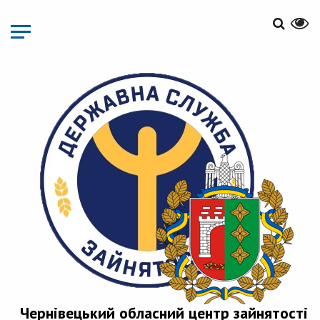
Перейти
до
основного
матеріалу
Чернівецький обласний центр зайнятості