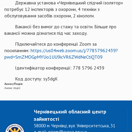
Державна установа «Чернівецький слідчий ізолятор»
потребує 12 інспекторів з охорони, 4 техніки з
обслуговування засобів охорони, 2 кінологи.
Вакансії без вимог до стажу та освіти. Більше про
вакансії можна дізнатися під час заходу.
Підключайтеся до конференції Zoom за
посиланням:
https://us04web.zoom.us/j/77857962439?
pwd=SmZMOGpMYUo1UU9icVR6ZWdNeCtiQT09
Ідентифікатор конференції: 778 5796 2439
Код доступу: sy3dgK
Анонс/Подія:
Анонс події
Чернівецький обласний центр
зайнятості
58000 м. Чернівці, вул. Університетська, 31
e-mail: priem@cvocz.gov.ua