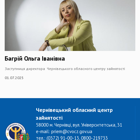
Багрій Ольга Іванівна
Заступниця директора Чернівецького обласного центру зайнятості
01.07.2025
Чернівецький обласний центр
зайнятості
58000 м. Чернівці, вул. Університетська, 31
e-mail: priem@cvocz.gov.ua
тел.: (0372) 91-00-13, 0800-219733