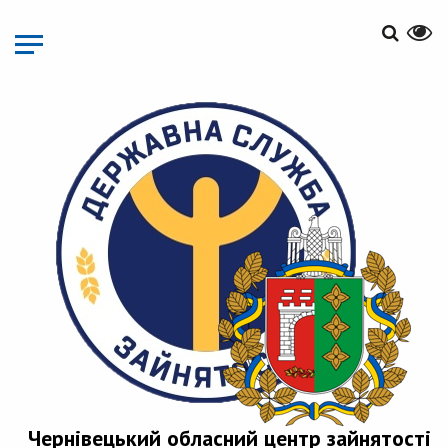
Перейти
до
основного
матеріалу
Чернівецький обласний центр зайнятості