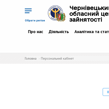
Перейти
до
Чернівецьки
основного
матеріалу
обласний це
зайнятості
Обрати регіон
Про нас
Діяльність
Аналітика та ста
Головна
Персональний кабінет
I