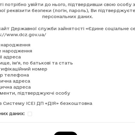
і потрібно увійти до нього, підтвердивши свою особу
свої реквізити безпеки (логін, пароль), Ви підтверджує
персональних даних.
сайт Державної служби зайнятості «Єдине соціальне 
s://www.dcz.gov.ua/
 народження
е народження
il адреса
ище, ім’я, по батькові та стать
тифікаційний номер
р телефона
ична адреса
ична адреса
менти, підтверджуючі особу
з Систему ІСЕІ ДП «ДІЯ» безкоштовна
них даних: