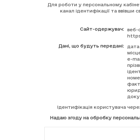
Для роботи у персональному кабінет
канал ідентифікації та ввівши 
Сайт-одержувач:
веб-
http
Дані, що будуть передані:
дата
місц
e-ma
прізв
іден
номе
факт
юрид
доку
Ідентифікація користувача чере
Надаю згоду на обробку персональ