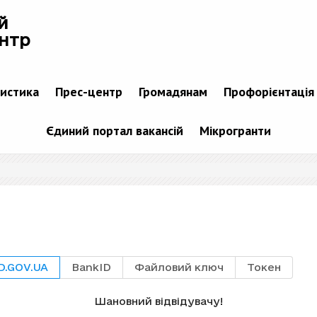
й
нтр
тистика
Прес-центр
Громадянам
Профорієнтація
Єдиний портал вакансій
Мікрогранти
D.GOV.UA
BankID
Файловий ключ
Токен
Шановний відвідувачу!