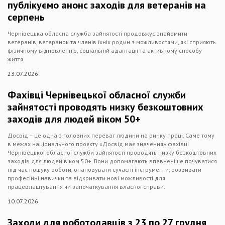
публікуємо анонс заходів для ветеранів на
серпень
Чернівецька обласна служба зайнятості продовжує знайомити
ветеранів, ветеранок та членів їхніх родин з можливостями, які сприяють
фізичному відновленню, соціальній адаптації та активному способу
життя.
23.07.2026
Фахівці Чернівецької обласної служби
зайнятості проводять низку безкоштовних
заходів для людей віком 50+
Досвід – це одна з головних переваг людини на ринку праці. Саме тому
в межах національного проєкту «Досвід має значення» фахівці
Чернівецької обласної служби зайнятості проводять низку безкоштовних
заходів для людей віком 50+. Вони допомагають впевненіше почуватися
під час пошуку роботи, опановувати сучасні інструменти, розвивати
професійні навички та відкривати нові можливості для
працевлаштування чи започаткування власної справи.
10.07.2026
Заходи для роботодавців з 23 по 27 грудня