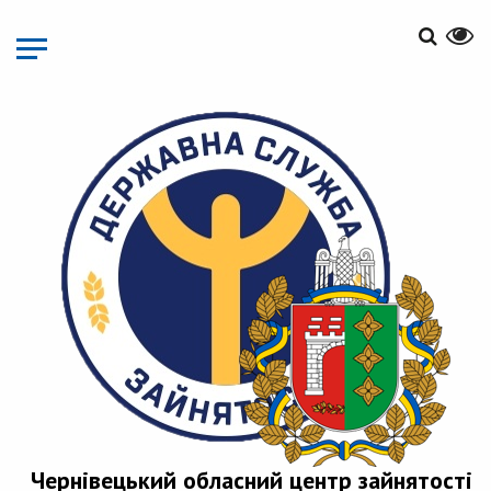
Перейти
до
основного
матеріалу
Чернівецький обласний центр зайнятості