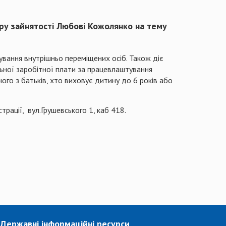
тру зайнятості Любові Кожолянко на тему
ування внутрішньо переміщених осіб. Також діє
льної заробітної плати за працевлаштування
ного з батьків, хто виховує дитину до 6 років або
трації, вул.Грушевського 1, каб 418.
Державні інформаційні ресурси