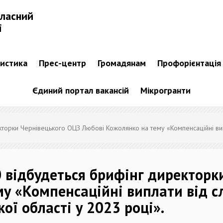
бласний
і
тистика
Прес-центр
Громадянам
Профорієнтація
Єдиний портал вакансій
Мікрогранти
екторки Чернівецького ОЦЗ Любові Кожолянко на тему «Компенсаційні ви
00 відбудеться брифінг директор
у «Компенсаційні виплати від с
ї області у 2023 році».