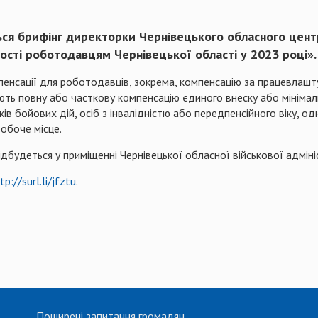
еться брифінг директорки Чернівецького обласного цен
ості роботодавцям Чернівецької області у 2023 році».
енсації для роботодавців, зокрема, компенсацію за працевлашт
ють повну або часткову компенсацію єдиного внеску або мініма
ів бойових дій, осіб з інвалідністю або передпенсійного віку, од
робоче місце.
дбудеться у приміщенні Чернівецької обласної військової адмініс
tp://surl.li/jfztu
.
Поширені запитання громадян