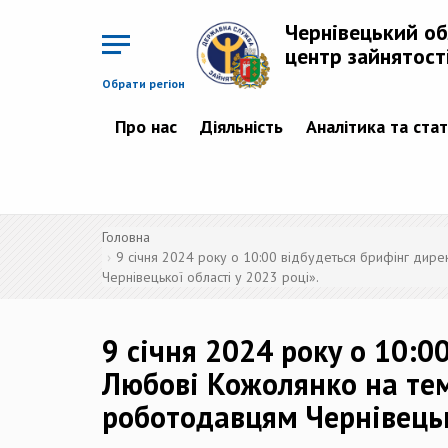
Перейти
до
Чернівецький о
основного
матеріалу
центр зайнятост
Обрати регіон
Про нас
Діяльність
Аналітика та ста
Головна
9 січня 2024 року о 10:00 відбудеться брифінг дир
Чернівецької області у 2023 році».
9 січня 2024 року о 10:
Любові Кожолянко на тем
роботодавцям Чернівецько