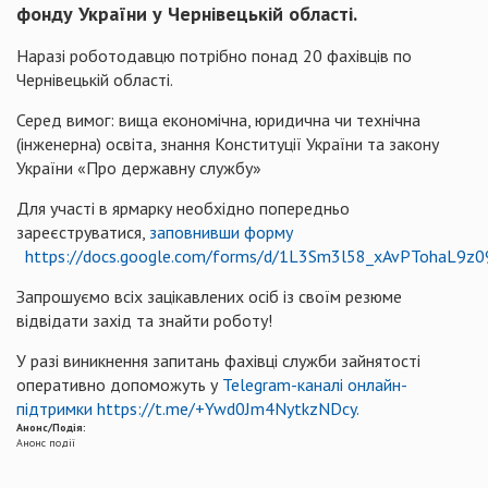
фонду України у Чернівецькій області.
Наразі роботодавцю потрібно понад 20 фахівців по
Чернівецькій області.
Серед вимог: вища економічна, юридична чи технічна
(інженерна) освіта, знання Конституції України та закону
України «Про державну службу»
Для участі в ярмарку необхідно попередньо
зареєструватися,
заповнивши форму
https://docs.google.com/forms/d/1L3Sm3l58_xAvPTohaL9
Запрошуємо всіх зацікавлених осіб із своїм резюме
відвідати захід та знайти роботу!
У разі виникнення запитань фахівці служби зайнятості
оперативно допоможуть у
Telegram-каналі онлайн-
підтримки
https://t.me/+Ywd0Jm4NytkzNDcy.
Анонс/Подія:
Анонс події