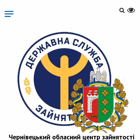
Перейти
до
основного
матеріалу
Чернівецький обласний центр зайнятості