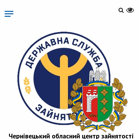
Перейти
до
основного
матеріалу
Чернівецький обласний центр зайнятості