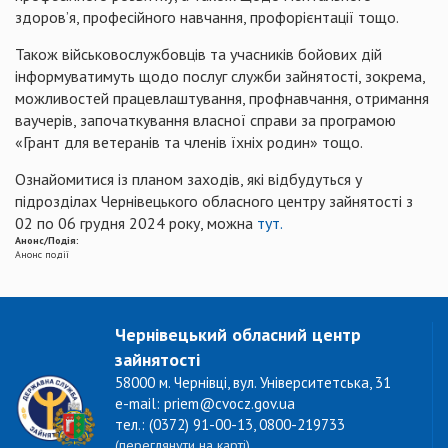
здоров’я, професійного навчання, профорієнтації тощо.
Також військовослужбовців та учасників бойових дій
інформуватимуть щодо послуг служби зайнятості, зокрема,
можливостей працевлаштування, профнавчання, отримання
ваучерів, започаткування власної справи за програмою
«Грант для ветеранів та членів їхніх родин» тощо.
Ознайомитися із планом заходів, які відбудуться у
підрозділах Чернівецького обласного центру зайнятості з
02 по 06 грудня 2024 року, можна
тут.
Анонс/Подія:
Анонс події
Чернівецький обласний центр
зайнятості
58000 м. Чернівці, вул. Університетська, 31
e-mail: priem@cvocz.gov.ua
тел.: (0372) 91-00-13, 0800-219733
(переглянути на карті)