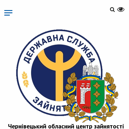
Перейти
до
основного
матеріалу
Чернівецький обласний центр зайнятості