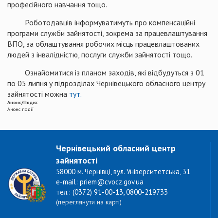
професійного навчання тощо.
Роботодавців інформуватимуть про компенсаційні
програми служби зайнятості, зокрема за працевлаштування
ВПО, за облаштування робочих місць працевлаштованих
людей з інвалідністю, послуги служби зайнятості тощо.
Ознайомитися із планом заходів, які відбудуться з 01
по 05 липня у підрозділах Чернівецького обласного центру
зайнятості можна
тут.
Анонс/Подія:
Анонс події
Чернівецький обласний центр
зайнятості
58000 м. Чернівці, вул. Університетська, 31
e-mail: priem@cvocz.gov.ua
тел.: (0372) 91-00-13, 0800-219733
(переглянути на карті)