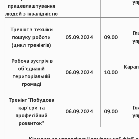
уп
працевлаштування
людей з інвалідністю
Тренінг з техніки
Гл
пошуку роботи
05.09.2024
09.00
уп
(цикл тренінгів)
Робоча зустріч в
Карап
об'єднаній
06.09.2024
10.00
територіальній
громаді
Тренінг "Побудова
кар'єри та
Гл
06.09.2024
09.00
професійний
уп
розвиток"
Кіцманське управління Чернівецької філії 