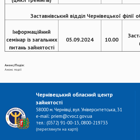
Заставнівський відділ Чернівецької філії 
Інформаційний
Заст
семінар із загальних
05.09.2024
10.00
питань зайнятості
Анонс/Подія:
Анонс події
Чернівецький обласний центр
зайнятості
58000 м. Чернівці, вул. Університетська, 31
e-mail: priem@cvocz.gov.ua
тел.: (0372) 91-00-13, 0800-219733
(переглянути на карті)