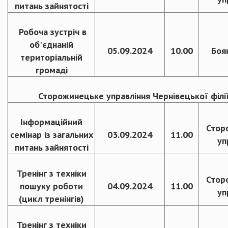
питань зайнятості
Робоча зустріч в
об'єднаній
05.09.2024
10.00
Боя
територіальній
громаді
Сторожинецьке управління Чернівецької філії
Інформаційний
Стор
семінар із загальних
03.09.2024
11.00
уп
питань зайнятості
Тренінг з техніки
Стор
пошуку роботи
04.09.2024
11.00
уп
(цикл тренінгів)
Тренінг з техніки