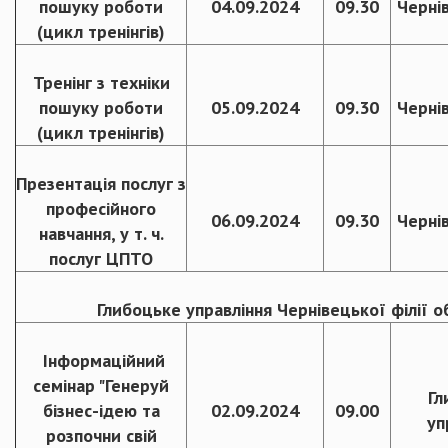
пошуку роботи
04.09.2024
09.30
Черні
(цикл тренінгів)
Тренінг з техніки
пошуку роботи
05.09.2024
09.30
Черні
(цикл тренінгів)
Презентація послуг з
професійного
06.09.2024
09.30
Черні
навчання, у т. ч.
послуг ЦПТО
Глибоцьке управління Чернівецької філії о
Інформаційний
семінар "Генеруй
Гл
бізнес-ідею та
02.09.2024
09.00
уп
розпочни свій