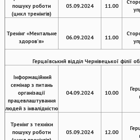
Стор
пошуку роботи
05.09.2024
11.00
уп
(цикл тренінгів)
Тренінг «Ментальне
Стор
06.09.2024
11.00
здоров’я»
уп
Герцаївський відділ Чернівецької філії о
Інформаційний
семінар з питань
Гер
організації
04.09.2024
10.00
працевлаштування
людей з інвалідністю
Тренінг з техніки
Гер
пошуку роботи
05.09.2024
12.00
(цикл тренінгів)