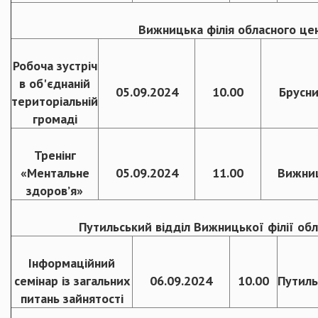
Вижницька філія обласного цен
Робоча зустріч
в об'єднаній
05.09.2024
10.00
Брусн
територіальній
громаді
Тренінг
«Ментальне
05.09.2024
11.00
Вижниц
здоров’я»
Путильський відділ Вижницької філії обл
Інформаційний
семінар із загальних
06.09.2024
10.00
Путиль
питань зайнятості