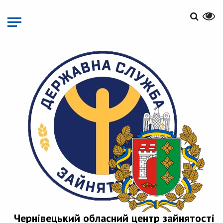
Перейти
до
основного
матеріалу
Чернівецький обласний центр зайнятості