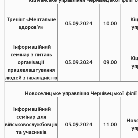
Тренінг «Ментальне
Кі
05.09.2024
10.00
здоров’я»
уп
Інформаційний
семінар з питань
Кі
організації
05.09.2024
09.00
уп
працевлаштування
людей з інвалідністю
Новоселицьке управління Чернівецької філії
Інформаційний
семінар для
Нов
військовослужбовців
03.09.2024
11.00
уп
та учасників