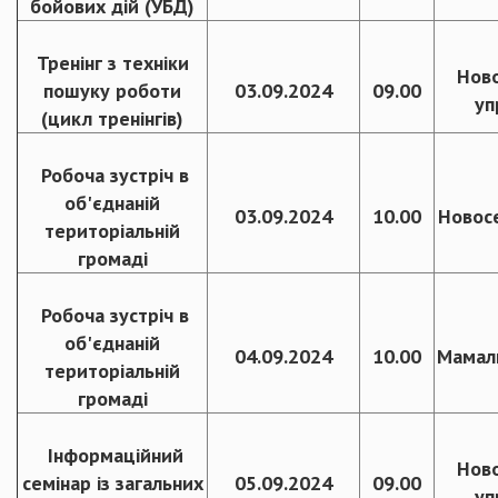
бойових дій (УБД)
Тренінг з техніки
Нов
пошуку роботи
03.09.2024
09.00
уп
(цикл тренінгів)
Робоча зустріч в
об'єднаній
03.09.2024
10.00
Новос
територіальній
громаді
Робоча зустріч в
об'єднаній
04.09.2024
10.00
Мамали
територіальній
громаді
Інформаційний
Нов
семінар із загальних
05.09.2024
09.00
уп