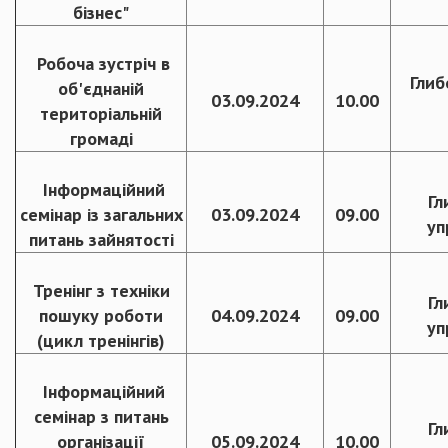
бізнес"
Робоча зустріч в
Глиб
об'єднаній
03.09.2024
10.00
територіальній
громаді
Інформаційний
Гл
семінар із загальних
03.09.2024
09.00
уп
питань зайнятості
Тренінг з техніки
Гл
пошуку роботи
04.09.2024
09.00
уп
(цикл тренінгів)
Інформаційний
семінар з питань
Гл
організації
05.09.2024
10.00