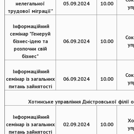
нелегальної
05.09.2024
10.00
уп
трудової міграції"
Інформаційний
семінар "Генеруй
Сок
бізнес-ідею та
06.09.2024
10.00
уп
розпочни свій
бізнес"
Інформаційний
Сок
семінар із загальних
06.09.2024
10.00
уп
питань зайнятості
Хотинське управління Дністровської філії 
Інформаційний
Хо
семінар із загальних
02.09.2024
10.00
уп
питань зайнятості