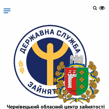
Перейти
до
основного
матеріалу
Чернівецький обласний центр зайнятості