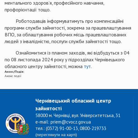
ментального здоров’я, професійного навчання,
профорієнтації тощо.
Роботодавців інформуватимуть про компенсаційні
програми служби зайнятості, зокрема за працевлаштування
ВПО, за облаштування робочих місць працевлаштованих
людей з інвалідністю, послуги служби зайнятості тощо.
Ознайомитися із планом заходів, які відбудуться з 04
по 08 листопада 2024 року у підрозділах Чернівецького
обласного центру зайнятості, можна
тут
.
Анонс/Подія:
Анонс події
Чернівецький обласний центр
зайнятості
58000 м. Чернівці, вул. Університетська, 31
e-mail: priem@cvocz.gov.ua
тел.: (0372) 91-00-13, 0800-219733
(переглянути на карті)