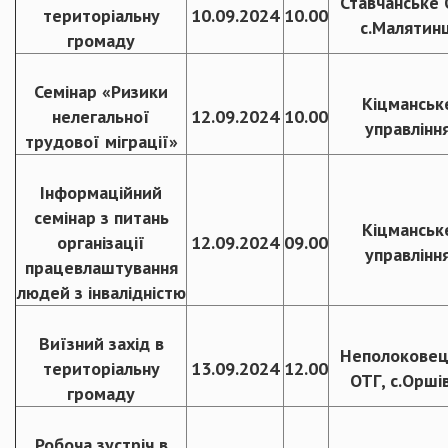
Ставчанське 
територіальну
10.09.2024
10.00
с.Малятинц
громаду
Семінар «Ризики
Кіцманськ
нелегальної
12.09.2024
10.00
управлінн
трудової міграції»
Інформаційний
семінар з питань
Кіцманськ
організації
12.09.2024
09.00
управлінн
працевлаштування
людей з інвалідністю
Виїзний захід в
Неполоковец
територіальну
13.09.2024
12.00
ОТГ, с.Орші
громаду
Робоча зустріч в