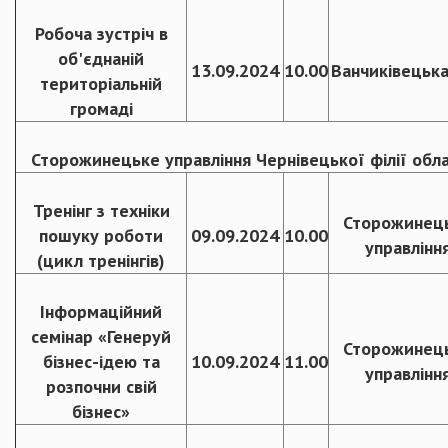
Робоча зустріч в
об'єднаній
13.09.2024
10.00
Ванчиківецьк
територіальній
громаді
Сторожинецьке управління Чернівецької філії обла
Тренінг з техніки
Сторожинец
пошуку роботи
09.09.2024
10.00
управлінн
(цикл тренінгів)
Інформаційний
семінар «Генеруй
Сторожинец
бізнес-ідею та
10.09.2024
11.00
управлінн
розпочни свій
бізнес»