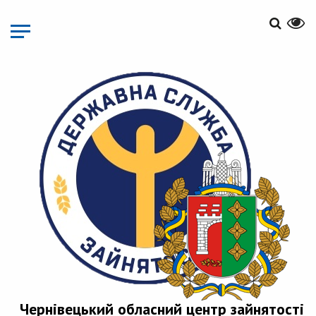
Перейти
до
основного
матеріалу
Чернівецький обласний центр зайнятості