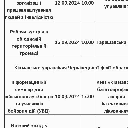
організації
12.09.2024
10.00
управлінн
працевлаштування
людей з інвалідністю
Робоча зустріч в
об'єднаній
13.09.2024
10.00
Тарашанська
територіальній
громаді
Кіцманське управління Чернівецької філії облас
Інформаційний
КНП «Кіцман
семінар для
багатопрофі
військовослужбовців
10.09.2024
15.00
лікарня
та учасників
інтенсивно
бойових дій (УБД)
лікування
Виїзний захід в