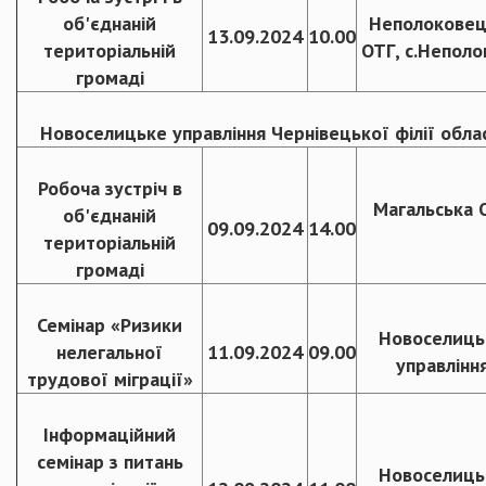
об'єднаній
Неполоковец
13.09.2024
10.00
територіальній
ОТГ, с.Неполо
громаді
Новоселицьке управління Чернівецької філії обла
Робоча зустріч в
Магальська 
об'єднаній
09.09.2024
14.00
територіальній
громаді
Семінар «Ризики
Новоселиць
нелегальної
11.09.2024
09.00
управлінн
трудової міграції»
Інформаційний
семінар з питань
Новоселиць