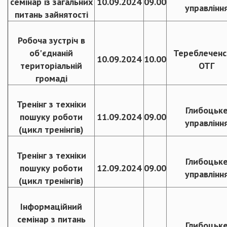
семінар із загальних
10.09.2024
09.00
управлінн
питань зайнятості
Робоча зустріч в
об'єднаній
Тереблеченс
10.09.2024
10.00
територіальній
ОТГ
громаді
Тренінг з техніки
Глибоцьк
пошуку роботи
11.09.2024
09.00
управлінн
(цикл тренінгів)
Тренінг з техніки
Глибоцьк
пошуку роботи
12.09.2024
09.00
управлінн
(цикл тренінгів)
Інформаційний
семінар з питань
Глибоцьк