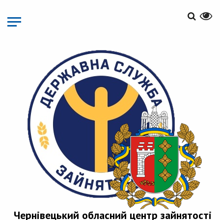
Перейти
до
основного
матеріалу
Чернівецький обласний центр зайнятості