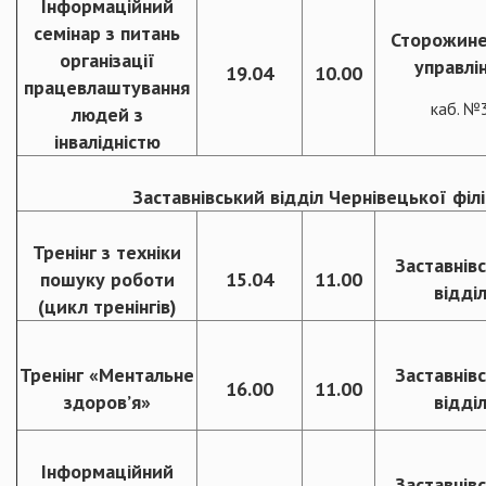
Інформаційний
семінар з питань
Сторожин
організації
управлі
19.04
10.00
працевлаштування
каб. №
людей з
інвалідністю
Заставнівський відділ Чернівецької філ
Тренінг з техніки
Заставнів
пошуку роботи
15.04
11.00
відді
(цикл тренінгів)
Тренінг «Ментальне
Заставнів
16.00
11.00
здоров’я»
відді
Інформаційний
Заставнів