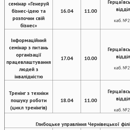
Герцаївс
семінар «Генеруй
відді
бізнес-ідею та
16.04
11.00
розпочни свій
каб. №
бізнес»
Інформаційний
семінар з питань
Герцаївс
організації
відді
17.04
10.00
працевлаштування
каб. №
людей з
інвалідністю
Герцаївс
Тренінг з техніки
відді
пошуку роботи
18.04
11.00
(цикл тренінгів)
каб. №
Глибоцьке управління Чернівецької філі