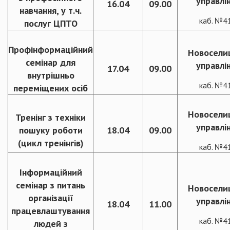
управлі
16.04
09.00
навчання, у т.ч.
каб. №4
послуг ЦПТО
Профінформаційний
Новосели
семінар для
управлі
17.04
09.00
внутрішньо
каб. №4
переміщених осіб
Новосели
Тренінг з техніки
управлі
пошуку роботи
18.04
09.00
(цикл тренінгів)
каб. №4
Інформаційний
семінар з питань
Новосели
організації
управлі
18.04
11.00
працевлаштування
каб. №4
людей з