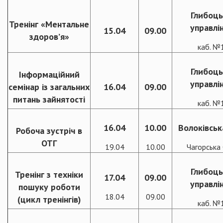
Глибоць
Тренінг «Ментальне
управлі
15.04
09.00
здоров’я»
каб. №
Глибоць
Інформаційний
управлі
семінар із загальних
16.04
09.00
питань зайнятості
каб. №
16.04
10.00
Волоківськ
Робоча зустріч в
ОТГ
19.04
10.00
Чагорська
Глибоць
Тренінг з техніки
17.04
09.00
управлі
пошуку роботи
18.04
09.00
(цикл тренінгів)
каб. №