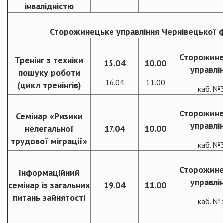
інвалідністю
Сторожинецьке управління Чернівецької фі
Сторожин
Тренінг з техніки
15.04
10.00
управлі
пошуку роботи
16.04
11.00
(цикл тренінгів)
каб. №
Сторожин
Семінар «Ризики
управлі
нелегальної
17.04
10.00
трудової міграції»
каб. №
Сторожин
Інформаційний
управлі
семінар із загальних
19.04
11.00
питань зайнятості
каб. №