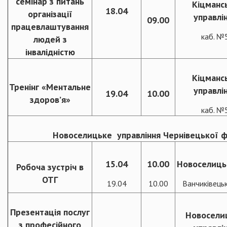
семінар з питань
Кіцманс
18.04
організації
управлі
09.00
працевлаштування
каб. №
людей з
інвалідністю
Кіцманс
Тренінг «Ментальне
управлі
19.04
10.00
здоров’я»
каб. №
Новоселицьке управління Чернівецької фі
15.04
10.00
Новоселиць
Робоча зустріч в
ОТГ
19.04
10.00
Ванчиківець
Презентація послуг
Новосели
з професійного