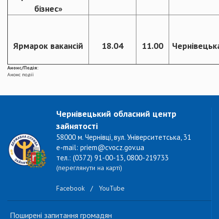
бізнес»
Ярмарок вакансій
18.04
11.00
Чернівецька
Анонс/Подія:
Анонс події
Чернівецький обласний центр
зайнятості
58000 м. Чернівці, вул. Університетська, 31
e-mail: priem@cvocz.gov.ua
тел.: (0372) 91-00-13, 0800-219733
(переглянути на карті)
Facebook
/
YouTube
Поширені запитання громадян