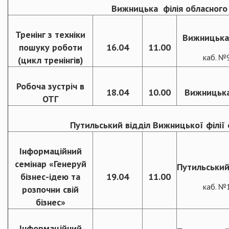
Вижницька філія обласного 
Тренінг з техніки
Вижницька 
пошуку роботи
16.04
11.00
каб. №
(цикл тренінгів)
Робоча зустріч в
18.04
10.00
Вижницьк
ОТГ
Путильський відділ Вижницької філії 
Інформаційний
семінар «Генеруй
Путильський
бізнес-ідею та
19.04
11.00
каб. №
розпочни свій
бізнес»
Інформаційний