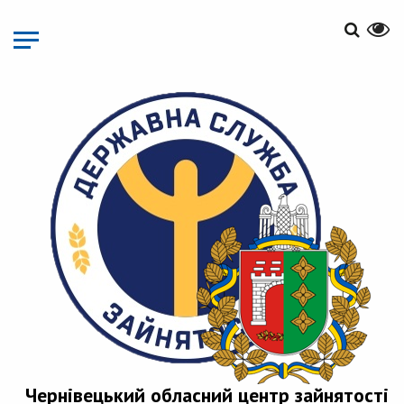
Перейти
до
основного
матеріалу
Чернівецький обласний центр зайнятості