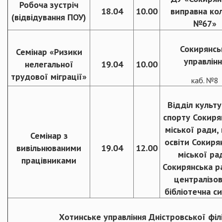
Робоча зустріч
18.04
10.00
виправна ко
(відвідування ПОУ)
№67»
Сокирянсь
Семінар «Ризики
управлінн
нелегальної
19.04
10.00
трудової міграції»
каб. №8
Відділ культу
спорту Сокиря
міської ради, 
Семінар з
освіти Сокиря
вивільнюваними
19.04
12.00
міської ра
працівниками
Сокирянська р
централізо
бібліотечна с
Хотинське управління Дністровської філ