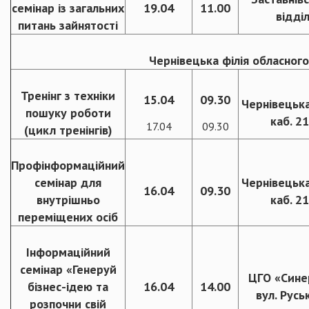
семінар із загальних
19.04
11.00
відді
питань зайнятості
Чернівецька філія обласного
Тренінг з техніки
15.04
09.30
Чернівецька
пошуку роботи
каб. 2
17.04
09.30
(цикл тренінгів)
Профінформаційний
семінар для
Чернівецька
16.04
09.30
внутрішньо
каб. 2
переміщених осіб
Інформаційний
семінар «Генеруй
ЦГО «Синер
бізнес-ідею та
16.04
14.00
вул. Руськ
розпочни свій