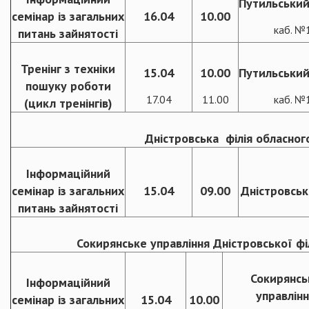
Путильський
семінар із загальних
16.04
10.00
каб. №
питань зайнятості
Тренінг з техніки
15.04
10.00
Путильський
пошуку роботи
17.04
11.00
каб. №
(цикл тренінгів)
Дністровська філія обласног
Інформаційний
семінар із загальних
15.04
09.00
Дністровськ
питань зайнятості
Сокирянське управління Дністровської фі
Сокирянсь
Інформаційний
управлінн
семінар із загальних
15.04
10.00