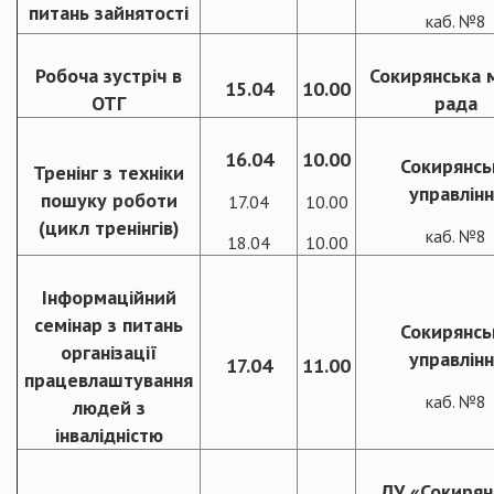
питань зайнятості
каб. №8
Робоча зустріч в
Сокирянська 
15.04
10.00
ОТГ
рада
16.04
10.00
Сокирянсь
Тренінг з техніки
управлінн
пошуку роботи
17.04
10.00
(цикл тренінгів)
каб. №8
18.04
10.00
Інформаційний
семінар з питань
Сокирянсь
організації
управлінн
17.04
11.00
працевлаштування
каб. №8
людей з
інвалідністю
ДУ «Сокирян