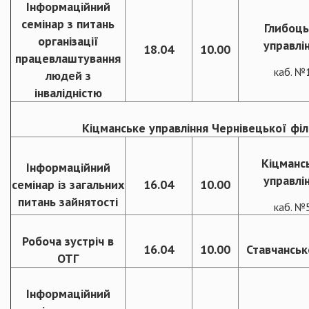
Інформаційний
семінар з питань
Глибоць
організації
управлі
18.04
10.00
працевлаштування
каб. №
людей з
інвалідністю
Кіцманське управління Чернівецької філ
Кіцманс
Інформаційний
управлі
семінар із загальних
16.04
10.00
питань зайнятості
каб. №
Робоча зустріч в
16.04
10.00
Ставчанськ
ОТГ
Інформаційний