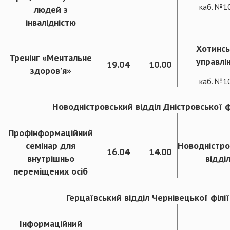
каб. №1
людей з
інвалідністю
Хотинс
Тренінг «Ментальне
управлі
19.04
10.00
здоров’я»
каб. №1
Новодністровський відділ Дністровської ф
Профінформаційний
семінар для
Новодністро
16.04
14.00
внутрішньо
відді
переміщених осіб
Герцаївський відділ Чернівецької філі
Інформаційний