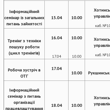
Хотинс
Інформаційний
управлі
семінар із загальних
15.04
10.00
питань зайнятості
каб. №1
16.04
10.00
Хотинс
Тренінг з техніки
управлі
пошуку роботи
(цикл тренінгів)
каб. №1
17.04
10.00
17.04
Робоча зустріч в
10.00
Рукшинськ
ОТГ
Інформаційний
семінар з питань
Хотинс
організації
управлі
18.04
10.00
працевлаштування