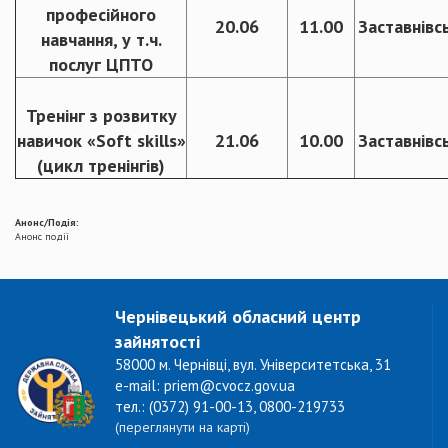
професійного
20.06
11.00
Заставнівс
навчання, у т.ч.
послуг ЦПТО
Тренінг з розвитку
навичок «Soft skills»
21.06
10.00
Заставнівс
(цикл тренінгів)
Анонс/Подія:
Анонс події
Чернівецький обласний центр
зайнятості
58000 м. Чернівці, вул. Університетська, 31
e-mail: priem@cvocz.gov.ua
тел.: (0372) 91-00-13, 0800-219733
(переглянути на карті)