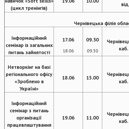
навичок «Soft skills»
19.06
10.00
від
(цикл тренінгів)
Чернівецька філія обла
Інформаційний
17.06
09.30
Чернівець
семінар із загальних
каб.
18.06
09.30
питань зайнятості
Нетворкінг на базі
регіонального офісу
Чернівець
18.06
15.00
«Зроблено в
каб.
Україні»
Інформаційний
семінар з питань
Чернівець
організації
19.06
11.00
каб.
працевлаштування