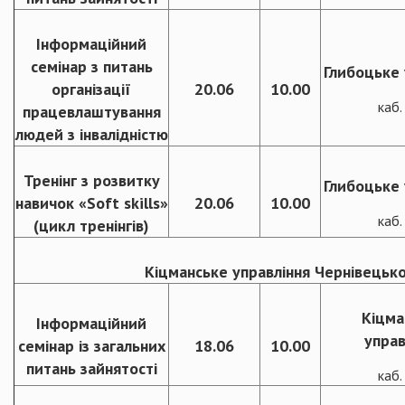
Інформаційний
семінар з питань
Глибоцьке 
організації
20.06
10.00
каб
працевлаштування
людей з інвалідністю
Тренінг з розвитку
Глибоцьке 
навичок «Soft skills»
20.06
10.00
каб
(цикл тренінгів)
Кіцманське управління Чернівецько
Кіцма
Інформаційний
управ
семінар із загальних
18.06
10.00
питань зайнятості
каб