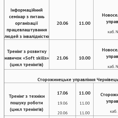
Інформаційний
Новосе
семінар з питань
управ
організації
20.06
11.00
працевлаштування
каб.
людей з інвалідністю
Новосе
Тренінг з розвитку
управ
навичок «Soft skills»
21.06
10.00
(цикл тренінгів)
каб.
Сторожинецьке управління Чернівецьк
17.06
11.00
Сторож
Тренінг з техніки
управ
пошуку роботи
19.06
11.00
(цикл тренінгів)
каб
20.06
11.00