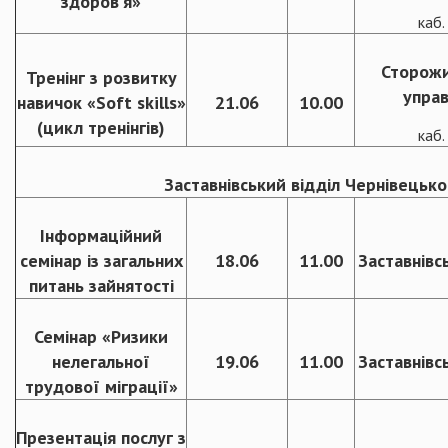
здоров’я»
каб
Сторож
Тренінг з розвитку
управ
навичок «Soft skills»
21.06
10.00
(цикл тренінгів)
каб
Заставнівський відділ Чернівецько
Інформаційний
семінар із загальних
18.06
11.00
Заставнівс
питань зайнятості
Семінар «Ризики
нелегальної
19.06
11.00
Заставнівс
трудової міграції»
Презентація послуг з