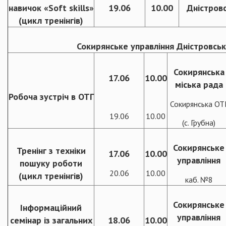
навичок «Soft skills»
19.06
10.00
Дністровс
(цикл тренінгів)
Сокирянське управління Дністровськ
Сокирянська
17.06
10.00
міська рада
Робоча зустріч в ОТГ
Сокирянська ОТ
19.06
10.00
(с. Грубна)
Сокирянське
Тренінг з техніки
17.06
10.00
управління
пошуку роботи
20.06
10.00
(цикл тренінгів)
каб. №8
Сокирянське
Інформаційний
управління
семінар із загальних
18.06
10.00