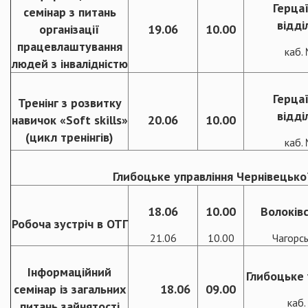
Герца
семінар з питань
відді
організації
19.06
10.00
працевлаштування
каб.
людей з інвалідністю
Герца
Тренінг з розвитку
відді
навичок «Soft skills»
20.06
10.00
(цикл тренінгів)
каб.
Глибоцьке управління Чернівецької
18.06
10.00
Волоків
Робоча зустріч в ОТГ
21.06
10.00
Чагорс
Інформаційний
Глибоцьке 
семінар із загальних
18.06
09.00
каб
питань зайнятості