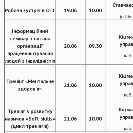
Ставчан
Робоча зустріч в ОТГ
19.06
10.00
(с. Ши
Інформаційний
Кіцма
семінар з питань
управ
організації
20.06
09.30
працевлаштування
каб
людей з інвалідністю
Кіцма
Тренінг «Ментальне
управ
21.06
10.00
здоров’я»
каб
Кіцма
Тренінг з розвитку
управ
навичок «Soft skills»
21.06
10.00
(цикл тренінгів)
каб