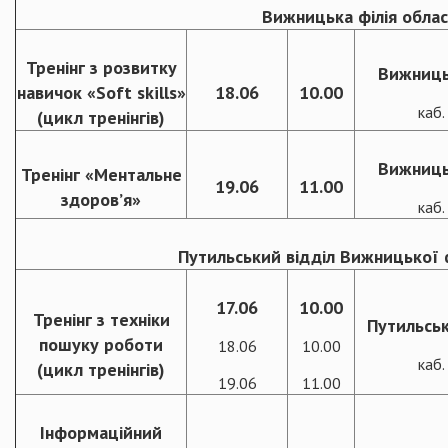
Вижницька філія облас
Тренінг з розвитку
Вижниць
навичок «Soft skills»
18.06
10.00
каб
(цикл тренінгів)
Вижниць
Тренінг «Ментальне
19.06
11.00
здоров’я»
каб
Путильський відділ Вижницької ф
17.06
10.00
Тренінг з техніки
Путильськ
пошуку роботи
18.06
10.00
каб
(цикл тренінгів)
19.06
11.00
Інформаційний