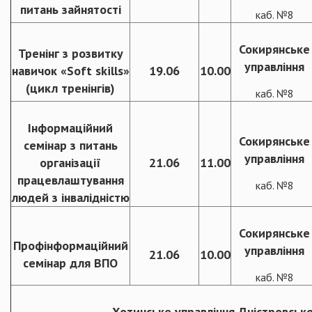
питань зайнятості
каб. №8
Сокирянське
Тренінг з розвитку
управління
навичок «Soft skills»
19.06
10.00
(цикл тренінгів)
каб. №8
Інформаційний
Сокирянське
семінар з питань
управління
організації
21.06
11.00
працевлаштування
каб. №8
людей з інвалідністю
Сокирянське
Профінформаційний
управління
21.06
10.00
семінар для ВПО
каб. №8
Хотинське управління Дністровсько