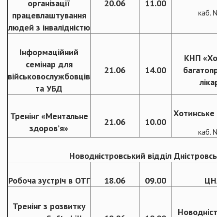
організації
20.06
11.00
каб.
працевлаштування
людей з інвалідністю
Інформаційний
КНП «Хо
семінар для
21.06
14.00
багатоп
військовослужбовців
ліка
та УБД
Хотинське 
Тренінг «Ментальне
21.06
10.00
здоров’я»
каб.
Новодністровський відділ Дністровсь
Робоча зустріч в ОТГ
18.06
09.00
ЦН
Тренінг з розвитку
Новодніс