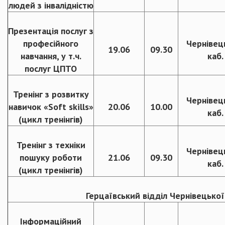
людей з інвалідністю
Презентація послуг з
професійного
Чернівець
19.06
09.30
навчання, у т.ч.
каб.
послуг ЦПТО
Тренінг з розвитку
Чернівець
навичок «Soft skills»
20.06
10.00
каб.
(цикл тренінгів)
Тренінг з техніки
Чернівець
пошуку роботи
21.06
09.30
каб.
(цикл тренінгів)
Герцаївський відділ Чернівецької
Інформаційний