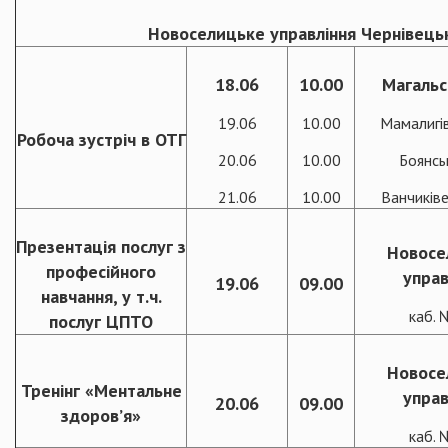
Новоселицьке управління Чернівецьк
18.06
10.00
Магальс
19.06
10.00
Мамалигі
Робоча зустріч в ОТГ
20.06
10.00
Боянсь
21.06
10.00
Ванчиків
Презентація послуг з
Новосе
професійного
управ
19.06
09.00
навчання, у т.ч.
каб.
послуг ЦПТО
Новосе
Тренінг «Ментальне
управ
20.06
09.00
здоров’я»
каб.