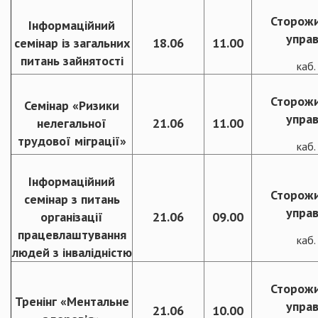
Сторож
Інформаційний
управ
семінар із загальних
18.06
11.00
питань зайнятості
каб
Сторож
Семінар «Ризики
управ
нелегальної
21.06
11.00
трудової міграції»
каб
Інформаційний
Сторож
семінар з питань
управ
організації
21.06
09.00
працевлаштування
каб
людей з інвалідністю
Сторож
Тренінг «Ментальне
управ
21.06
10.00