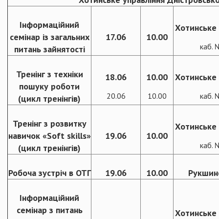
Інформаційний
Хотинське 
семінар із загальних
17.06
10.00
каб.
питань зайнятості
Тренінг з техніки
18.06
10.00
Хотинське 
пошуку роботи
20.06
10.00
каб.
(цикл тренінгів)
Тренінг з розвитку
Хотинське 
навичок «Soft skills»
19.06
10.00
каб.
(цикл тренінгів)
Робоча зустріч в ОТГ
19.06
10.00
Рукшин
Інформаційний
семінар з питань
Хотинське 