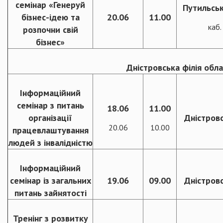
семінар «Генеруй
Путильськ
бізнес-ідею та
20.06
11.00
каб
розпочни свій
бізнес»
Дністровська філія обл
Інформаційний
семінар з питань
18.06
11.00
організації
Дністровс
20.06
10.00
працевлаштування
людей з інвалідністю
Інформаційний
семінар із загальних
19.06
09.00
Дністровс
питань зайнятості
Тренінг з розвитку