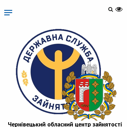
Перейти
до
основного
матеріалу
Чернівецький обласний центр зайнятості