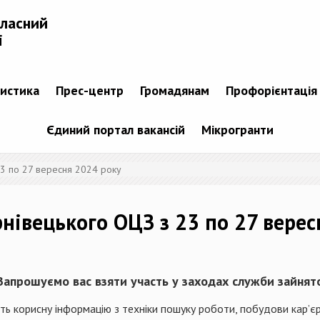
бласний
і
тистика
Прес-центр
Громадянам
Профорієнтація
Єдиний портал вакансій
Мікрогранти
23 по 27 вересня 2024 року
нівецького ОЦЗ з 23 по 27 верес
рошуємо вас взяти участь у заходах служби зайнято
корисну інформацію з техніки пошуку роботи, побудови кар’єр