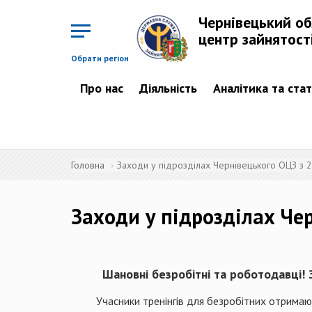
Перейти
до
Чернівецький о
основного
матеріалу
центр зайнятост
Обрати регіон
Про нас
Діяльність
Аналітика та ста
Головна
Заходи у підрозділах Чернівецького ОЦЗ з 
Заходи у підрозділах Чер
Шановні безробітні та роботодавці! Зап
Учасники тренінгів для безробітних отримають 