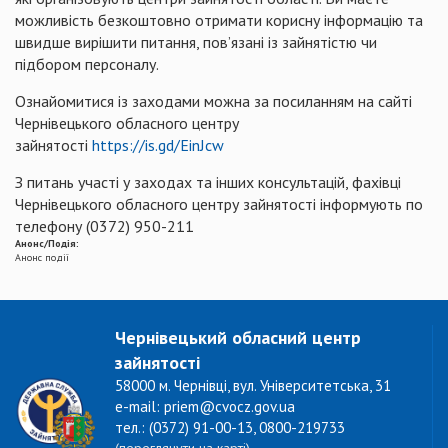
можливість безкоштовно отримати корисну інформацію та
швидше вирішити питання, пов’язані із зайнятістю чи
підбором персоналу.
Ознайомитися із заходами можна за посиланням на сайті
Чернівецького обласного центру
зайнятості
https://is.gd/EinJcw
З питань участі у заходах та інших консультацій, фахівці
Чернівецького обласного центру зайнятості інформують по
телефону (0372) 950-211
Анонс/Подія:
Анонс події
Чернівецький обласний центр
зайнятості
58000 м. Чернівці, вул. Університетська, 31
e-mail: priem@cvocz.gov.ua
тел.: (0372) 91-00-13, 0800-219733