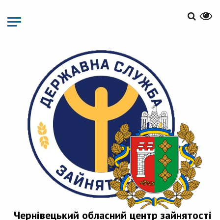
Перейти
до
основного
матеріалу
Чернівецький обласний центр зайнятості