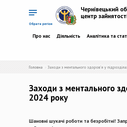
Перейти
до
Чернівецький о
основного
матеріалу
центр зайнятост
Обрати регіон
Про нас
Діяльність
Аналітика та ста
Головна
Заходи з ментального здоров’я у підрозділа
Заходи з ментального здо
2024 року
Шановні шукачі роботи та безробітні! Зап