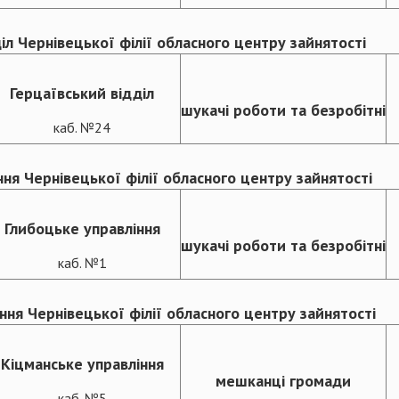
іл Чернівецької філії обласного центру зайнятості
Герцаївський відділ
шукачі роботи та безробітні
каб. №24
ня Чернівецької філії обласного центру зайнятості
Глибоцьке управління
шукачі роботи та безробітні
каб. №1
ння Чернівецької філії обласного центру зайнятості
Кіцманське управління
мешканці громади
каб. №5