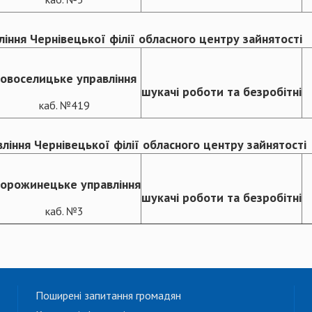
іння Чернівецької філії обласного центру зайнятості
овоселицьке управління
шукачі роботи та безробітні
каб. №419
іння Чернівецької філії обласного центру зайнятості
торожинецьке управління
шукачі роботи та безробітні
каб. №3
Поширені запитання громадян