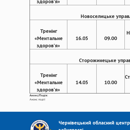
здоровʼя»
Новоселицьке управл
Тренінг
Н
«Ментальне
16.05
09.00
здоровʼя»
Сторожинецьке управл
Тренінг
С
«Ментальне
14.05
10.00
здоров’я»
Анонс/Подія:
Анонс події
Чернівецький обласний центр
зайнятості