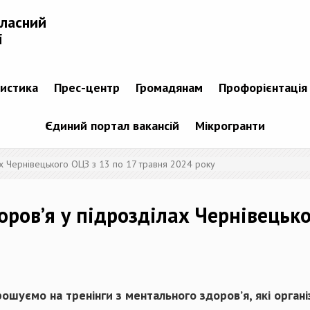
бласний
і
тистика
Прес-центр
Громадянам
Профорієнтація
Єдиний портал вакансій
Мікрогранти
х Чернівецького ОЦЗ з 13 по 17 травня 2024 року
ров’я у підрозділах Чернівецько
рошуємо на тренінги з ментального здоров’я, які орган