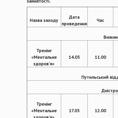
зайнятості.
Дата
Назва заходу
Час
проведення
Вижниц
Тренінг
«Ментальне
14.05
11.00
здоровʼя»
Путильський відд
Дністро
Тренінг
«Ментальне
17.05
12.00
здоровʼя»