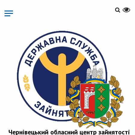
Перейти
до
основного
матеріалу
Чернівецький обласний центр зайнятості