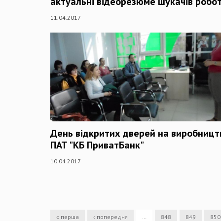
актуальні відеорезюме шукачів робо
11.04.2017
День відкритих дверей на виробницт
ПАТ "КБ ПриватБанк"
10.04.2017
« перша
‹ попередня
…
848
849
850