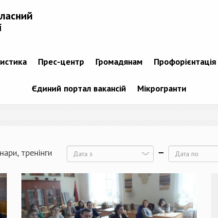
бласний
і
тистика
Прес-центр
Громадянам
Профорієнтація
Єдиний портал вакансій
Мікрогранти
нари, тренінги
Дата
Дата