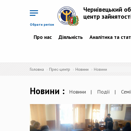
Перейти
до
Чернівецький о
основного
матеріалу
центр зайнятост
Обрати регіон
Про нас
Діяльність
Аналітика та ста
Головна
Прес-центр
Новини
Новини
Новини
Новини
Події
Семі