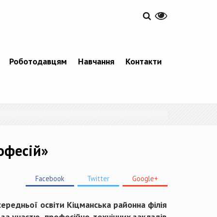
Роботодавцям
Навчання
Контакти
офесій»
Facebook
Twitter
Google+
середньої освіти Кіцманська районна філія
за участю професійно-технічних закладів