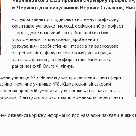
м.Чернівці для випускників Верхніх Станівців, Нижн
«Служба зайнятості здійснює системну професійну
орієнтацію учнівської молоді, оскільки вибір професії
– крок дуже важливий і потрібно щоб він був
усвідомлений та виважений, зроблений з
урахуванням особистісних інтересів та враховував
затребуваність фаху на сучасному ринку праці», -
зазначає фахівець з профорієнтації Кіцманської
районної філії Ольга Філіпчук.
ожнє училище №5, Чернівецький професійний ліцей сфери
есійно-технічне училище №8, Кіцманський військовий
ставлених професій, умови вступу, проживання, навчання та
ускників. Крім цього всі охочі мали можливість переглянути
ни дізналися корисну інформацію про навчальні заклади, в яких