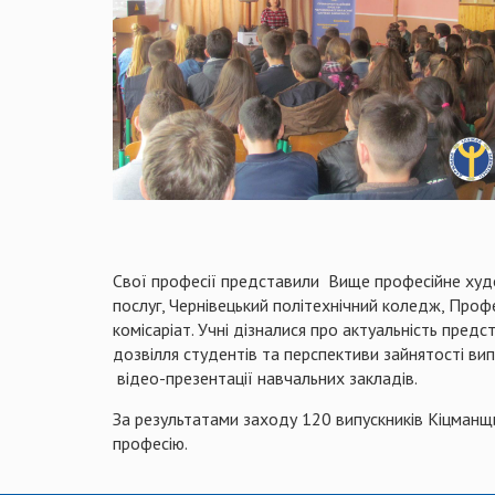
Свої професії представили Вище професійне худ
послуг, Чернівецький політехнічний коледж, Проф
комісаріат. Учні дізналися про актуальність пред
дозвілля студентів та перспективи зайнятості вип
відео-презентації навчальних закладів.
За результатами заходу 120 випускників Кіцманщи
професію.