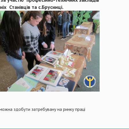
іх Станівців та с.Брусниці.
 можна здобути затребувану на ринку праці