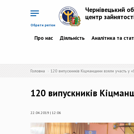
Перейти
до
Чернівецький о
основного
матеріалу
центр зайнятост
Обрати регіон
Про нас
Діяльність
Аналітика та ста
Головна
120 випускників Кіцманщини взяли участь у 
120 випускників Кіцманщ
22.04.2019 | 12:06