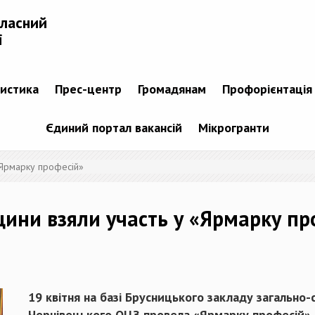
бласний
і
тистика
Прес-центр
Громадянам
Профорієнтація
Єдиний портал вакансій
Мікрогранти
«Ярмарку професій»
ини взяли участь у «Ярмарку пр
19 квітня на базі Брусницького закладу загально-
Чернівецького ОЦЗ провела «Ярмарку професій», 