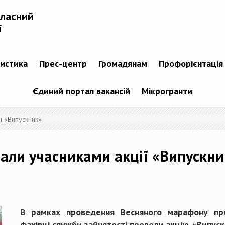
бласний
і
тистика
Прес-центр
Громадянам
Профорієнтація
Єдиний портал вакансій
Мікрогранти
ї «Випускник»
тали учасниками акції «Випускни
В рамках проведення Весняного марафону пр
фахівці служби зайнятості провели акцію «Випус