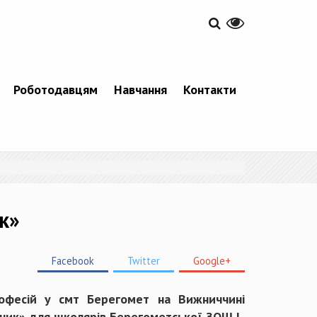
Роботодавцям
Навчання
Контакти
к»
Facebook
Twitter
Google+
офесій у смт Берегомет на Вижниччині
кник» для школярів Берегометської ЗОШ I-