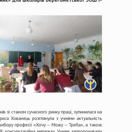
в зі станом сучасного ринку праці, зупинилася на
риса Хованець розглянула з учнями актуальність
 вибору професії «Хочу – Можу – Треба», а також
Я: консультаційна мережа». Учням запропонували