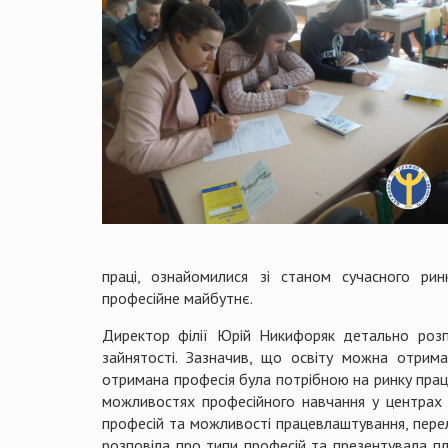
праці, ознайомилися зі станом сучасного ри
професійне майбутнє.
Директор філії Юрій Никифоряк детально розп
зайнятості. Зазначив, що освіту можна отрима
отримана професія була потрібною на ринку праці
можливостях професійного навчання у центрах п
професій та можливості працевлаштування, перел
розповіла про типи професій та презентувала п