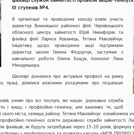
III ступенів №4.
В організації та проведенні заходу взяли участь
директор Вижницької районної філії Чернівецького
обласного центру зайнятості Юрій Никифоряк та
фахівці філії Лариса Хованець, Тетяна Маковійчук.
Ініціативу щодо проведення акції підтримали
директор школи Галина Федорчук, заступник з
навчальної роботи Олена Бощук, психолог Лана
Мендришора.
Школярі дізналися про актуальні професії на ринку
нку праці, ділилися власними роздумами про подальше
овів учням про всі послуги, які надає державна служба
ти і вищу, і професійно-технічну, але важливо те, щоб
 свого міста, селища, району. Тетяна Маковійчук ознайомила учні
рофесійно-технічної освіти державної служби зайнятості. Ла
ік фахівців, як будуть затребувані через 15-20 років, формулу
латформу з профорієнтації та розвитку кар’єри «МОЯ ПРОФЕСІ