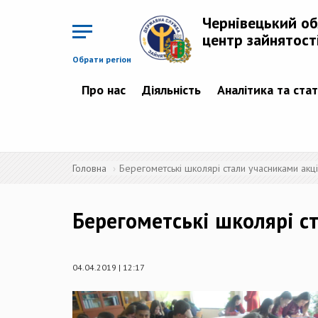
Перейти
до
Чернівецький о
основного
матеріалу
центр зайнятост
Обрати регіон
Про нас
Діяльність
Аналітика та ста
Головна
Берегометські школярі стали учасниками акці
Берегометські школярі с
04.04.2019 | 12:17