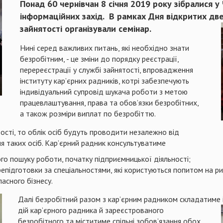
Понад 60 чернівчан 8 січня 2019 року зібралися у 
інформаційних захід. В рамках Дня відкритих две
зайнятості організували семінар.
Нині серед важливих питань, які необхідно знати
безробітним, - це зміни до порядку реєстрації,
перереєстрації у службі зайнятості, впровадження
інституту кар’єрних радників, котрі забезпечують
індивідуальний супровід шукача роботи з метою
працевлаштування, права та обов’язки безробітних,
а також розміри виплат по безробіттю.
ості, то облік осіб будуть проводити незалежно від
я таких осіб. Кар’єрний радник консультуватиме
го пошуку роботи, початку підприємницької діяльності;
епідготовки за спеціальностями, які користуються попитом на ри
асного бізнесу.
Далі безробітний разом з кар’єрним радником складатиме 
дій кар’єрного радника й зареєстрованого
безробітного та міститиме спільні зобов’язання обох