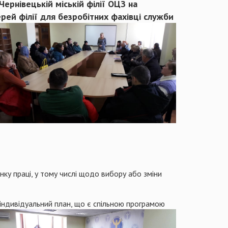
Чернівецькій міській філії ОЦЗ на
рей філії для безробітних фахівці служби
нку праці, у тому числі щодо вибору або зміни
індивідуальний
план, що є спільною програмою