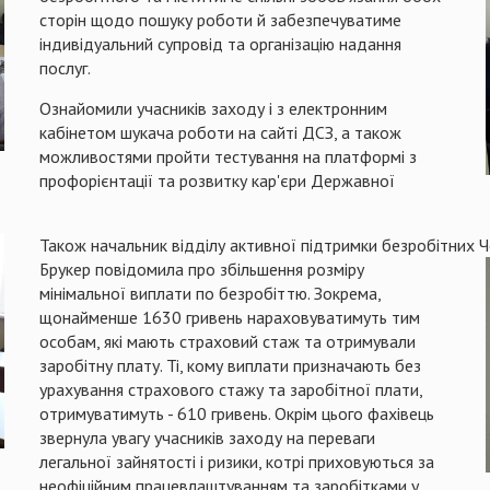
сторін щодо пошуку роботи й забезпечуватиме
індивідуальний супровід та організацію надання
послуг.
Ознайомили учасників заходу і з електронним
кабінетом шукача роботи на сайті ДСЗ, а також
можливостями пройти тестування на платформі з
профорієнтації та розвитку кар'єри Державної
Також начальник відділу активної підтримки безробітних Ч
Брукер
повідомила про збільшення розміру
мінімальної виплати по безробіттю. Зокрема,
щонайменше 1630 гривень нараховуватимуть тим
особам, які мають страховий стаж та отримували
заробітну плату. Ті, кому виплати призначають без
урахування страхового стажу та заробітної плати,
отримуватимуть - 610 гривень. Окрім цього фахівець
звернула увагу учасників заходу на переваги
легальної зайнятості і ризики, котрі приховуються за
неофіційним працевлаштуванням та заробітками у