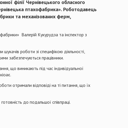
онної філії Чернівецького обласного
Чернівецька птахофабрика». Роботодавець
абрики та механізованих ферм,
офабрики» Валерій Кукурудза та інспектор з
 шукачів роботи зі специфікою діяльності,
якими забезпечуються працівники.
ання, що виникають під час індивідуальної
кіоає.
оботи отримали відповіді на ті питання, що їх
 готовність до подальшої співпраці.