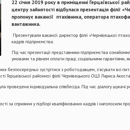
22 січня 2019 року в приміщенні Герцаївської рай
центру зайнятості відбулася презентація філії «
пропонує вакансії птахівника, оператора птахоф
вантажника.
Презентували вакансії директор філії «Чернівецької птах
кадрів підприємства.
Під час презентації представники підприємства ознайомили
умовами та рівнем оплати праці, соціальними гарантіями, 
них безпосередньо зустрітися з роботодавцем, з’ясувати всі пит
сті Герцаївської районної філії Чернівецького ОЦЗ Лариса Акоста
ула проведена індивідуальна співбесіда. Під час діалогу шукачі р
і за сприяння у підборі кваліфікованих кадрів і наголосили про