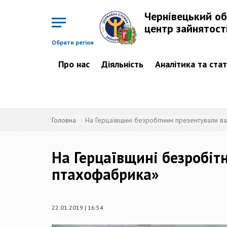
Перейти
до
Чернівецький о
основного
матеріалу
центр зайнятост
Обрати регіон
Про нас
Діяльність
Аналітика та ста
Головна
На Герцаївщині безробітним презентували ва
На Герцаївщині безробітн
птахофабрика»
22.01.2019 | 16:54