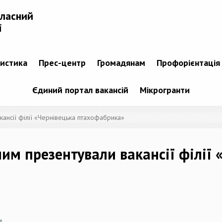
бласний
і
тистика
Прес-центр
Громадянам
Профорієнтація
Єдиний портал вакансій
Мікрогранти
кансії філії «Чернівецька птахофабрика»
им презентували вакансії філії 