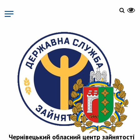
Перейти
до
основного
матеріалу
Чернівецький обласний центр зайнятості