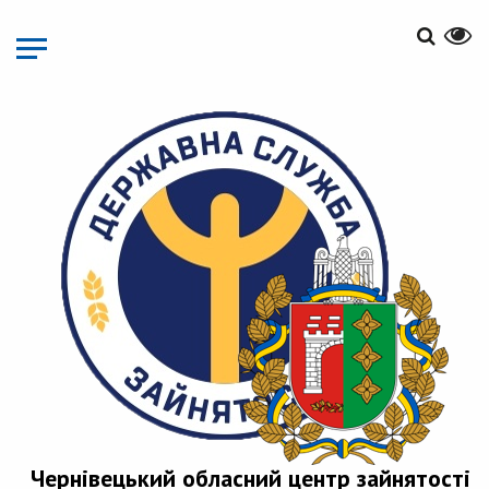
Перейти
до
основного
матеріалу
Чернівецький обласний центр зайнятості