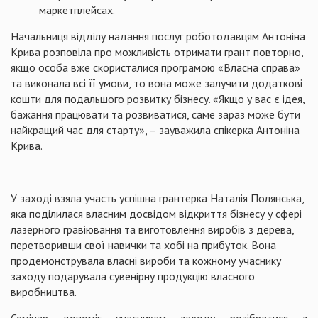
маркетплейсах.
Начальниця відділу надання послуг роботодавцям Антоніна
Крива розповіла про можливість отримати грант повторно,
якщо особа вже скористалися програмою «Власна справа»
та виконала всі її умови, то вона може залучити додаткові
кошти для подальшого розвитку бізнесу. «Якщо у вас є ідея,
бажання працювати та розвиватися, саме зараз може бути
найкращий час для старту», – зауважила спікерка Антоніна
Крива.
У заході взяла участь успішна грантерка Наталія Полянська,
яка поділилася власним досвідом відкриття бізнесу у сфері
лазерного гравіювання та виготовлення виробів з дерева,
перетворивши свої навички та хобі на прибуток. Вона
продемонструвала власні вироби та кожному учаснику
заходу подарувала сувенірну продукцію власного
виробництва.