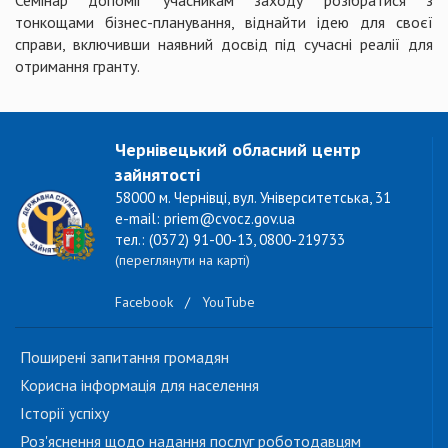
Семінар допоміг учасникам заходу розібратися з
тонкощами бізнес-планування, віднайти ідею для своєї
справи, включивши наявний досвід під сучасні реалії для
отримання гранту.
Чернівецький обласний центр
зайнятості
58000 м. Чернівці, вул. Університетська, 31
e-mail: priem@cvocz.gov.ua
тел.: (0372) 91-00-13, 0800-219733
(переглянути на карті)
Facebook
/
YouTube
Поширені запитання громадян
Корисна інформація для населення
Історії успіху
Роз'яснення щодо надання послуг роботодавцям