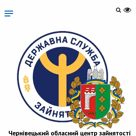
Перейти
до
основного
матеріалу
Чернівецький обласний центр зайнятості