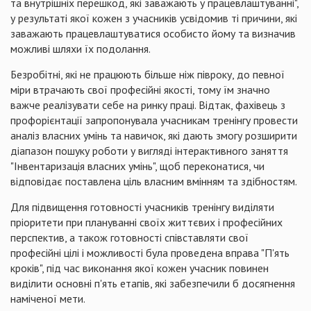
та внутрішніх перешкод, які заважають у працевлаштуванні",
у результаті якої кожен з учасників усвідомив ті причини, які
заважають працевлаштуватися особисто йому та визначив
можливі шляхи їх подолання.
Безробітні, які не працюють більше ніж півроку, до певної
міри втрачають свої професійні якості, тому їм значно
важче реалізувати себе на ринку праці. Відтак, фахівець з
профорієнтації запропонувала учасникам тренінгу провести
аналіз власних умінь та навичок, які дають змогу розширити
діапазон пошуку роботи у вигляді інтерактивного заняття
"Інвентаризація власних умінь", щоб переконатися, чи
відповідає поставлена ціль власним вмінням та здібностям.
Для підвищення готовності учасників тренінгу виділяти
пріоритети при плануванні своїх життєвих і професійних
перспектив, а також готовності
співставляти
свої
професійні цілі і можливості була проведена вправа "П'ять
кроків", під час виконання якої кожен учасник повинен
виділити основні п'ять етапів, які забезпечили б досягнення
наміченої мети.