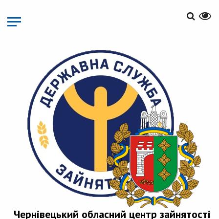
Перейти
до
основного
матеріалу
Чернівецький обласний центр зайнятості