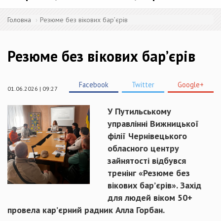
Головна
Резюме без вікових барʼєрів
Резюме без вікових барʼєрів
Facebook
Twitter
Google+
01.06.2026 | 09:27
У Путильському
управлінні Вижницької
філії Чернівецького
обласного центру
зайнятості відбувся
тренінг «Резюме без
вікових барʼєрів». Захід
для людей віком 50+
провела карʼєрний радник Алла Горбан.