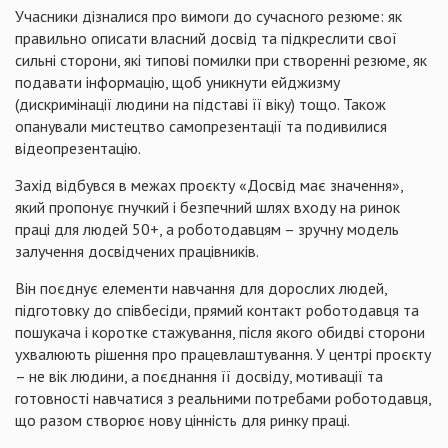
Учасники дізналися про вимоги до сучасного резюме: як
правильно описати власний досвід та підкреслити свої
сильні сторони, які типові помилки при створенні резюме, як
подавати інформацію, щоб уникнути ейджизму
(дискримінації людини на підставі її віку) тощо. Також
опанували мистецтво самопрезентації та подивилися
відеопрезентацію.
Захід відбувся в межах проєкту «Досвід має значення»,
який пропонує гнучкий і безпечний шлях входу на ринок
праці для людей 50+, а роботодавцям – зручну модель
залучення досвідчених працівників.
Він поєднує елементи навчання для дорослих людей,
підготовку до співбесіди, прямий контакт роботодавця та
пошукача і коротке стажування, після якого обидві сторони
ухвалюють рішення про працевлаштування. У центрі проєкту
– не вік людини, а поєднання її досвіду, мотивації та
готовності навчатися з реальними потребами роботодавця,
що разом створює нову цінність для ринку праці.