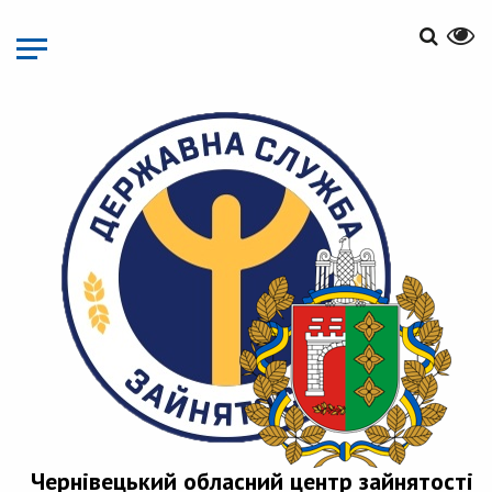
Перейти
до
основного
матеріалу
Чернівецький обласний центр зайнятості