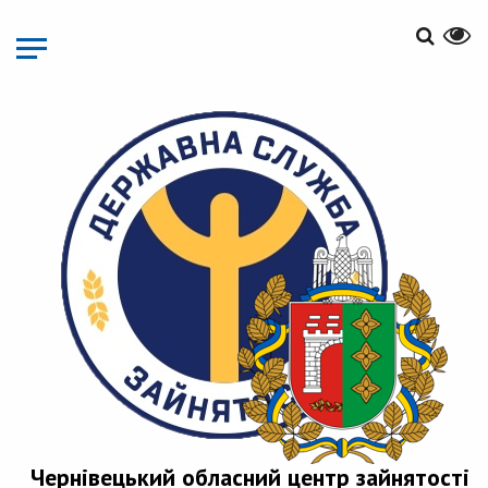
Перейти
до
основного
матеріалу
Чернівецький обласний центр зайнятості