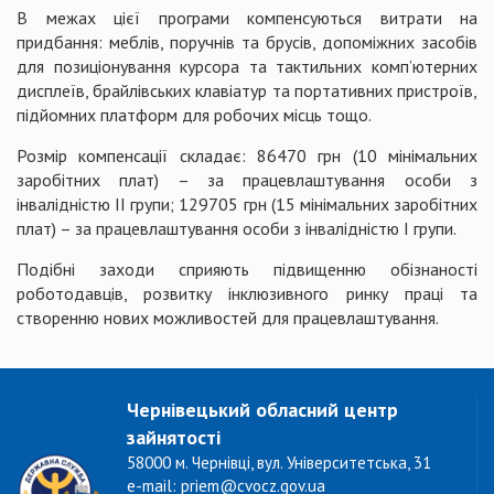
В межах цієї програми компенсуються витрати на
придбання: меблів, поручнів та брусів, допоміжних засобів
для позиціонування курсора та тактильних комп’ютерних
дисплеїв, брайлівських клавіатур та портативних пристроїв,
підйомних платформ для робочих місць тощо.
Розмір компенсації складає: 86470 грн (10 мінімальних
заробітних плат) – за працевлаштування особи з
інвалідністю II групи; 129705 грн (15 мінімальних заробітних
плат) – за працевлаштування особи з інвалідністю I групи.
Подібні заходи сприяють підвищенню обізнаності
роботодавців, розвитку інклюзивного ринку праці та
створенню нових можливостей для працевлаштування.
Чернівецький обласний центр
зайнятості
58000 м. Чернівці, вул. Університетська, 31
e-mail: priem@cvocz.gov.ua