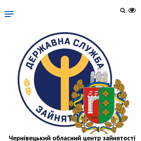
Перейти
до
основного
матеріалу
Чернівецький обласний центр зайнятості