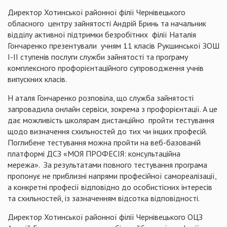
Директор Хотинської районної філії Чернівецького
обласного центру зайнятості Андрій Бринь та начальник
відділу активної підтримки безробітних філії Наталія
Гончаренко презентували учням 11 класів Рукшинської ЗОШ
І-ІІ ступенів послуги служби зайнятості та програму
комплексного профорієнтаційного супроводження учнів
випускних класів.
Н аталя Гончаренко розповіла, що служба зайнятості
запровадила онлайн сервіси, зокрема з профорієнтації. А це
дає можливість школярам дистанційно пройти тестування
щодо визначення схильностей до тих чи інших професій.
Поглибене тестування можна пройти на веб-базованій
платформі ДСЗ «МОЯ ПРОФЕСІЯ: консультаційна
мережа». За результатами повного тестування програма
пропонує не приблизні напрями професійної самореалізації,
а конкретні професії відповідно до особистісних інтересів
та схильностей, із зазначенням відсотка відповідності.
Директор Хотинської районної філії Чернівецького ОЦЗ