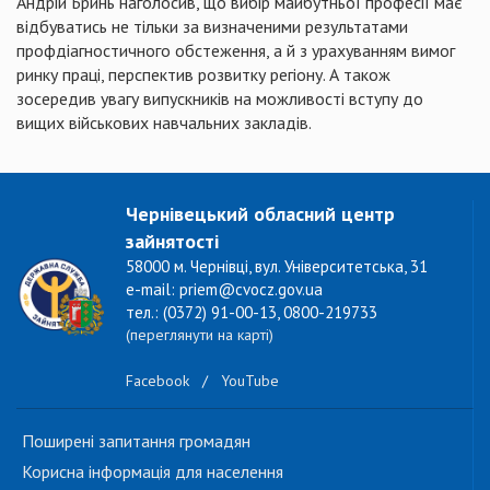
Андрій Бринь наголосив, що вибір майбутньої професії має
відбуватись не тільки за визначеними результатами
профдіагностичного обстеження, а й з урахуванням вимог
ринку праці, перспектив розвитку регіону. А також
зосередив увагу випускників на можливості вступу до
вищих військових навчальних закладів.
Чернівецький обласний центр
зайнятості
58000 м. Чернівці, вул. Університетська, 31
e-mail: priem@cvocz.gov.ua
тел.: (0372) 91-00-13, 0800-219733
(переглянути на карті)
Facebook
/
YouTube
Поширені запитання громадян
Корисна інформація для населення