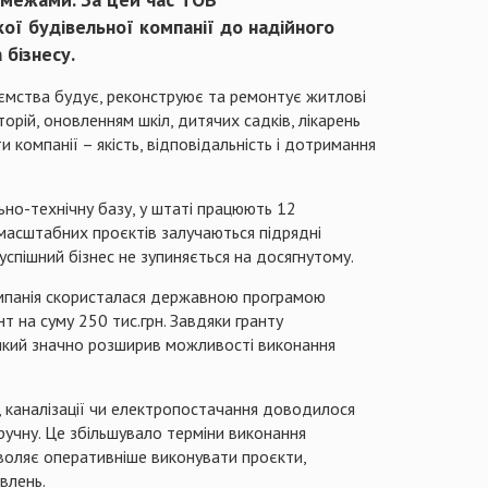
ї будівельної компанії до надійного
 бізнесу.
ємства будує, реконструює та ремонтує житлові
орій, оновленням шкіл, дитячих садків, лікарень
 компанії – якість, відповідальність і дотримання
ьно-технічну базу, у штаті працюють 12
ї масштабних проєктів залучаються підрядні
ь успішний бізнес не зупиняється на досягнутому.
мпанія скористалася державною програмою
т на суму 250 тис.грн. Завдяки гранту
який значно розширив можливості виконання
 каналізації чи електропостачання доводилося
ручну. Це збільшувало терміни виконання
зволяє оперативніше виконувати проєкти,
влень.