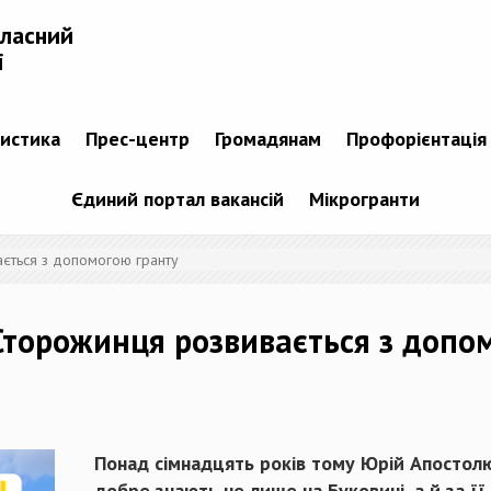
бласний
і
тистика
Прес-центр
Громадянам
Профорієнтація
Єдиний портал вакансій
Мікрогранти
ється з допомогою гранту
Сторожинця розвивається з допо
Понад сімнадцять років тому Юрій Апостолю
добре знають не лише на Буковині, а й за ї