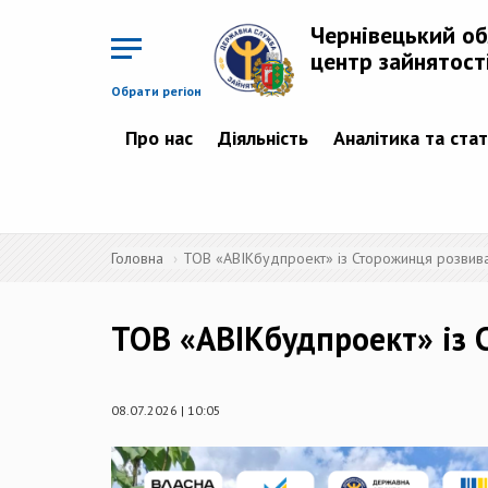
Перейти
до
Чернівецький о
основного
матеріалу
центр зайнятост
Обрати регіон
Про нас
Діяльність
Аналітика та ста
Головна
ТОВ «АВІКбудпроект» із Сторожинця розвива
ТОВ «АВІКбудпроект» із 
08.07.2026 | 10:05