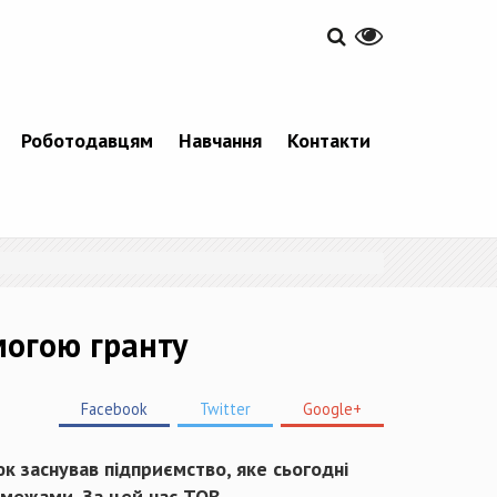
Роботодавцям
Навчання
Контакти
могою гранту
Facebook
Twitter
Google+
к заснував підприємство, яке сьогодні
ї межами. За цей час ТОВ