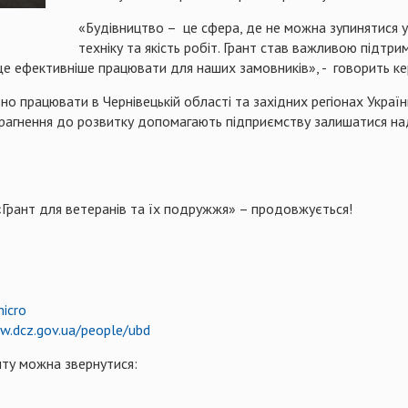
«Будівництво – це сфера, де не можна зупинятися у
техніку та якість робіт. Грант став важливою підт
е ефективніше працювати для наших замовників», - говорить ке
працювати в Чернівецькій області та західних регіонах Україн
 прагнення до розвитку допомагають підприємству залишатися на
«Грант для ветеранів та їх подружжя» – продовжується!
icro
w.dcz.gov.ua/people/ubd
нту можна звернутися: