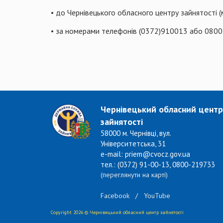
• до Чернівецького обласного центру зайнятості (м
• за номерами телефонів (0372)910013 або 0800
Чернівецький обласний центр
зайнятості
58000 м. Чернівці, вул.
Університетська, 31
e-mail: priem@cvocz.gov.ua
тел.: (0372) 91-00-13, 0800-219733
(переглянути на карті)
Facebook
/
YouTube
Copyright 2026 © Чернівецький обласний центр зайнятості