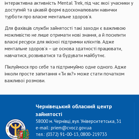
інтерактивна активність Mental Trek, під час якої учасники у
доступній та цікавій формі вдосконалювали навички
турботи про власне ментальне здоров’я.
Для фахівців служби зайнятості такі заходи є важливою
можливістю не лише отримати нові знання, а й посилити
власні ресурси для якісної підтримки клієнтів. Адже
ментальне здоров’я – це основа здатності працювати,
навчатися, розвиватися та будувати майбутнє.
Піклуймося про себе та підтримуймо одне одного. Адже
інколи просте запитання «Ти як?» може стати початком
важливої розмови.
Чернівецький обласний центр
зайнятості
58000 м. Чернівці, вул. Університетська, 31
e-mail: priem@cvocz.gov.ua
тел.: (0372) 91-00-13, 0800-219733