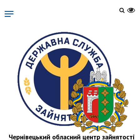
Перейти
до
основного
матеріалу
Чернівецький обласний центр зайнятості