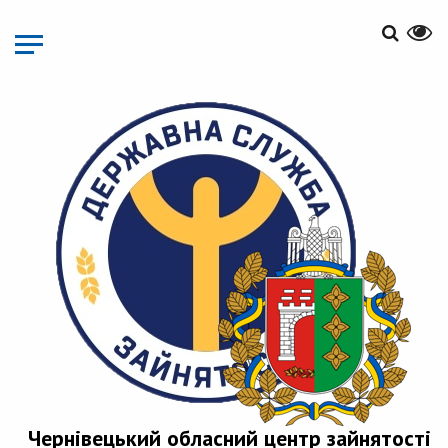
Перейти
до
основного
матеріалу
Чернівецький обласний центр зайнятості