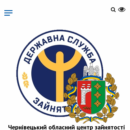
Перейти
до
основного
матеріалу
Чернівецький обласний центр зайнятості