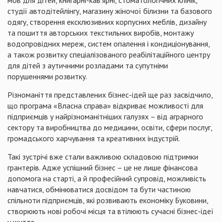
мов для дітей, книгарні-кав'ярні, стоматологічних клінік,
студії автодітейлінгу, магазину жіночої білизни та базового
одягу, створення ексклюзивних корпусних меблів, дизайну
та пошиття авторських текстильних виробів, монтажу
водопровідних мереж, систем опалення і кондиціонування,
а також розвитку спеціалізованого реабілітаційного центру
для дітей з аутичними розладами та супутніми
порушеннями розвитку.
Різноманіття представлених бізнес-ідей ще раз засвідчило,
що програма «Власна справа» відкриває можливості для
підприємців у найрізноманітніших галузях – від аграрного
сектору та виробництва до медицини, освіти, сфери послуг,
громадського харчування та креативних індустрій.
Такі зустрічі вже стали важливою складовою підтримки
грантерів. Адже успішний бізнес – це не лише фінансова
допомога на старті, а й професійний супровід, можливість
навчатися, обмінюватися досвідом та бути частиною
спільноти підприємців, які розвивають економіку Буковини,
створюють нові робочі місця та втілюють сучасні бізнес-ідеї