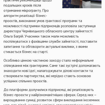
практичні рекомендації щодо
подальших кроків після
отримання мікрогранту. Про
алгоритм реалізації бізнес-
проєктів, виконання умов грантової програми та
можливості підтримки підприємців розповіла заступниця
директора Чернівецького обласного центру зайнятості
Ольга Багрій. Учасники також мали можливість
поспілкуватися з фахівцями служби зайнятості, поставити
запитання та обговорити актуальні виклики, з якими
стикається бізнес на старті.
Особливо цінною частиною заходу стало неформальне
спілкування між грантерами. Саме такі зустрічі допомагають
знаходити нові ідеї, налагоджувати ділові контакти та
створювати партнерства, які нерідко стають основою
успішних спільних проєктів.
До платформи долучилися підприємці, які реалізовують
бізнес-проєкти у найрізноманітніших сферах. Серед них –
вирощування суниці, розвиток сфери викладання іноземних