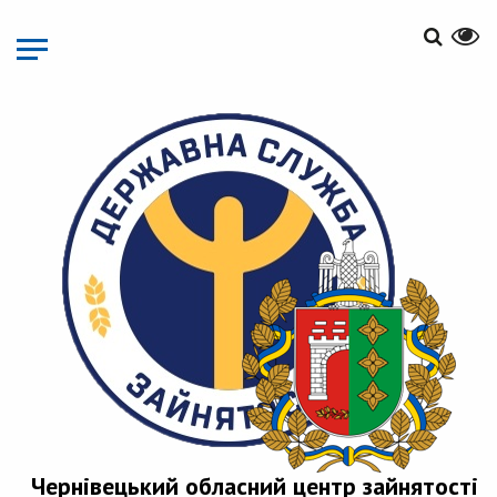
Перейти
до
основного
матеріалу
Чернівецький обласний центр зайнятості