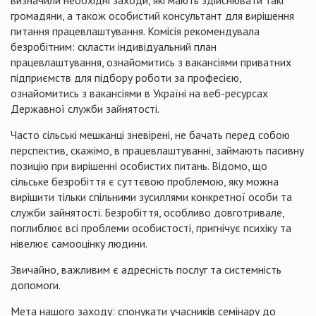
визначили необхідні заходи, які мають здійснювати такі
громадяни, а також особистий консультант для вирішення
питання працевлаштування. Комісія рекомендувала
безробітним: скласти індивідуальний план
працевлаштування, ознайомитись з вакансіями приватних
підприємств для підбору роботи за професією,
ознайомитись з вакансіями в Україні на веб-ресурсах
Державної служби зайнятості.
Часто сільські мешканці зневірені, не бачать перед собою
перспектив, скажімо, в працевлаштуванні, займають пасивну
позицію при вирішенні особистих питань. Відомо, що
сільське безробіття є суттєвою проблемою, яку можна
вирішити тільки спільними зусиллями конкретної особи та
служби зайнятості. Безробіття, особливо довготривале,
поглиблює всі проблеми особистості, пригнічує психіку та
нівелює самооцінку людини.
Звичайно, важливим є адресність послуг та системність
допомоги.
Мета нашого заходу: спонукати учасників семінару до