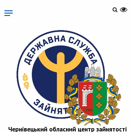
Перейти
до
основного
матеріалу
Чернівецький обласний центр зайнятості