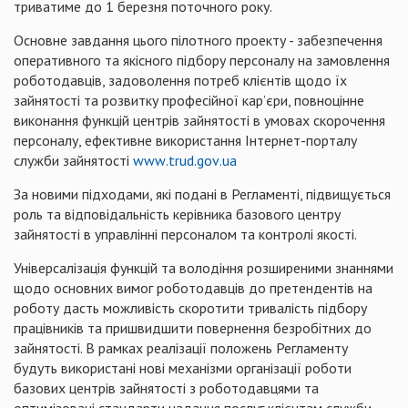
триватиме до 1 березня поточного року.
Основне завдання цього пілотного проекту - забезпечення
оперативного та якісного підбору персоналу на замовлення
роботодавців, задоволення потреб клієнтів щодо їх
зайнятості та розвитку професійної кар’єри, повноцінне
виконання функцій центрів зайнятості в умовах скорочення
персоналу, ефективне використання Інтернет-порталу
служби зайнятості
www
.
trud
.
gov
.
ua
За новими підходами, які подані в Регламенті, підвищується
роль та відповідальність керівника базового центру
зайнятості в управлінні персоналом та контролі якості.
Універсалізація функцій та володіння розширеними знаннями
щодо основних вимог роботодавців до претендентів на
роботу дасть можливість скоротити тривалість підбору
працівників та пришвидшити повернення безробітних до
зайнятості. В рамках реалізації положень Регламенту
будуть використані нові механізми організації роботи
базових центрів зайнятості з роботодавцями та