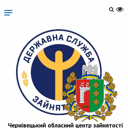
Перейти
до
основного
матеріалу
Чернівецький обласний центр зайнятості