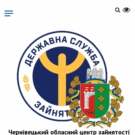
Перейти
до
основного
матеріалу
Чернівецький обласний центр зайнятості