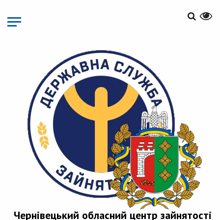
Перейти
до
основного
матеріалу
Чернівецький обласний центр зайнятості