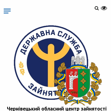
Перейти
до
основного
матеріалу
Чернівецький обласний центр зайнятості