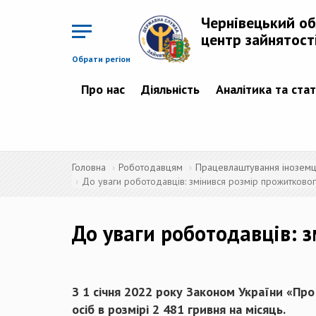
Перейти
до
Чернівецький о
основного
матеріалу
центр зайнятост
Обрати регіон
Про нас
Діяльність
Аналітика та ста
Головна
Роботодавцям
Працевлаштування іноземців
До уваги роботодавців: змінився розмір прожитковог
До уваги роботодавців: 
З 1 січня 2022 року
Законом
України «Про
осіб в розмірі 2 481 гривня на місяць.