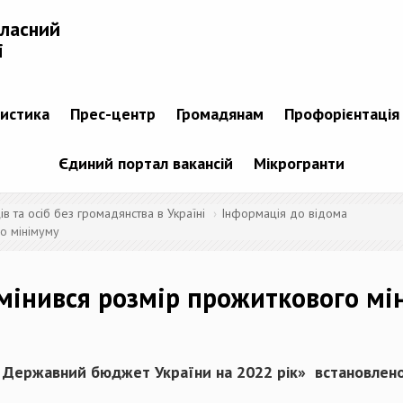
бласний
і
тистика
Прес-центр
Громадянам
Профорієнтація
Єдиний портал вакансій
Мікрогранти
 та осіб без громадянства в Україні
Інформація до відома
о мінімуму
змінився розмір прожиткового мі
 Державний бюджет України на 20
22
рік»
встановлен