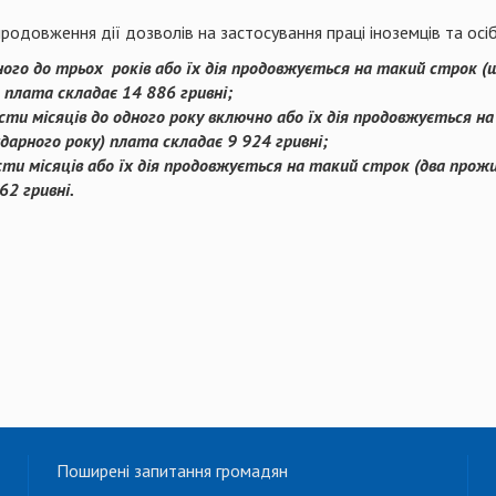
родовження дії дозволів на застосування праці іноземців та осі
дного до трьох років або їх дія продовжується на такий строк 
–
плата
складає 1
4
886
гривні;
ести місяців до одного року включно або їх дія продовжується 
дарного року)
плата складає
9
924
гривні;
сти місяців або їх дія продовжується на такий строк (два про
62
гривні.
Поширені запитання громадян