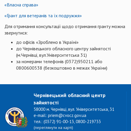
«Власна справа»
«Грант для ветеранів та їх подружжя»
Для отримання консультації щодо отримання гранту можна
звернутися:
до офісів «Зроблено в Україні»
до Чернівецького обласного центру зайнятості
(м.Чернівці, вул.Університетська 31)
за номерами телефонів (0372)950211 або
0800600538 (безкоштовно в межах України)
Чернівецький обласний центр
зайнятості
58000 м. Чернівці, вул. Університетська, 31
e-mail: priem@cvocz.gov.ua
тел.: (0372) 91-00-13, 0800-219733
(переглянути на карті)