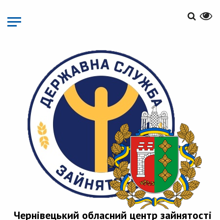
Перейти
до
основного
матеріалу
Чернівецький обласний центр зайнятості