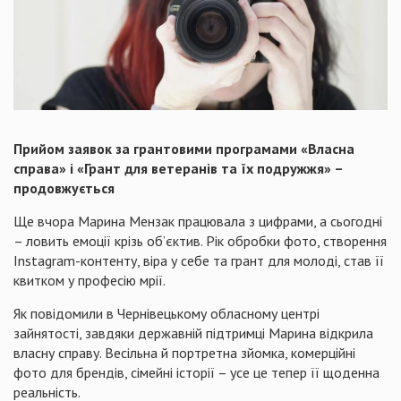
Прийом заявок за грантовими програмами «Власна
справа» і «Грант для ветеранів та їх подружжя» –
продовжується
Ще вчора Марина Мензак працювала з цифрами, а сьогодні
– ловить емоції крізь об’єктив. Рік обробки фото, створення
Instagram-контенту, віра у себе та грант для молоді, став її
квитком у професію мрії.
Як повідомили в Чернівецькому обласному центрі
зайнятості, завдяки державній підтримці Марина відкрила
власну справу. Весільна й портретна зйомка, комерційні
фото для брендів, сімейні історії – усе це тепер її щоденна
реальність.