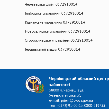
Чернівецька філія 0372910014
Глибоцьке управління 0372910014
Кіцманське управління 0372910014
Новоселицьке управління 0372910014
Сторожинецьке управління 0372910014
Герцаївський відділ 0372910014
Чернівецький обласний центр
зайнятості
58000 м. Чернівці, вул.
Університетська, 31
e-mail: priem@cvocz.gov.ua
тел.: (0372) 91-00-13, 0800-219733