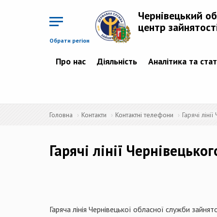
Перейти
до
Чернівецький о
основного
матеріалу
центр зайнятост
Обрати регіон
Про нас
Діяльність
Аналітика та ста
Головна
Контакти
Контактні телефони
Гарячі ліні
Гарячі лінії Чернівецько
Гаряча лінія Чернівецької обласної служби зайня