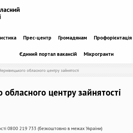
бласний
і
тистика
Прес-центр
Громадянам
Профорієнтація
Єдиний портал вакансій
Мікрогранти
ї Чернівецького обласного центру зайнятості
го обласного центру зайнятості
тості 0800 219 733 (безкоштовно в межах України)