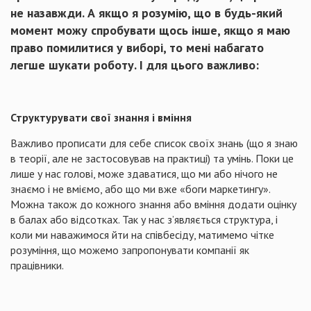
не назавжди. А якщо я розумію, що в будь-який
момент можу спробувати щось інше, якщо я маю
право помилитися у виборі, то мені набагато
легше шукати роботу. І для цього важливо:
Структурувати свої знання і вміння
Важливо прописати для себе список своїх знань (що я знаю
в теорії, але не застосовував на практиці) та умінь. Поки це
лише у нас голові, може здаватися, що ми або нічого не
знаємо і не вміємо, або що ми вже «боги маркетингу».
Можна також до кожного знання або вміння додати оцінку
в балах або відсотках. Так у нас з’являється структура, і
коли ми наважимося йти на співбесіду, матимемо чітке
розуміння, що можемо запропонувати компанії як
працівники.