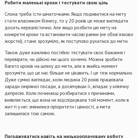
Робити маленькі кроки і тестувати свою ціль
Слона треба їсти шматочками. Якщо подивитися на мету
стати власником бізнесу, то у 20 років це може виглядати
досить нереалістично. Але якщо розбити цю мету на
конкретні кроки та встановити часові рамки (не обов’язково
жорсткі), стане зрозуміло, як поступово рухатися до мети.
Також дуже важливо постійно тестувати своє бажання і
перевіряти, чи дійсно ми цього хочемо. Можна зробити
багато кроків на шляху до мети, але в якийсь момент
зрозуміти, що це нас більше не цікавить. І це теж нормально.
Дуже сумно виглядає, коли людина 20 років працювала
заради омріяної посади, а досягнувши її, впадає у клінічну
депресію. Коли починаєш розбиратися з причинами,
виявляється, що вона не відслідкувала той момент, коли в
житті у неї змінилися пріоритети і цінності, а мета
залишилася тою самою.
Погоджуватися навіть на низькооплачувану роботу