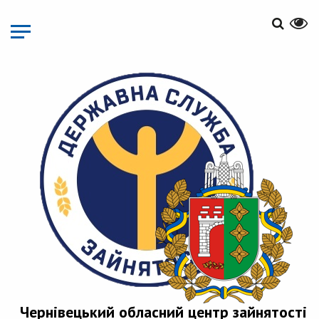
Перейти
до
основного
матеріалу
Чернівецький обласний центр зайнятості