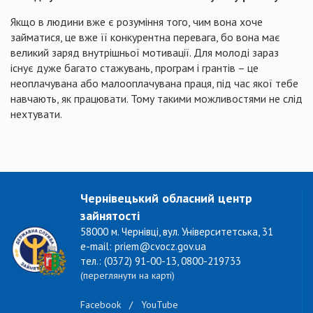
Якщо в людини вже є розуміння того, чим вона хоче
займатися, це вже її конкурентна перевага, бо вона має
великий заряд внутрішньої мотивації. Для молоді зараз
існує дуже багато стажувань, програм і грантів – це
неоплачувана або малооплачувана праця, під час якої тебе
навчають, як працювати. Тому такими можливостями не слід
нехтувати.
Чернівецький обласний центр
зайнятості
58000 м. Чернівці, вул. Університетська, 31
e-mail: priem@cvocz.gov.ua
тел.: (0372) 91-00-13, 0800-219733
(переглянути на карті)
Facebook
/
YouTube