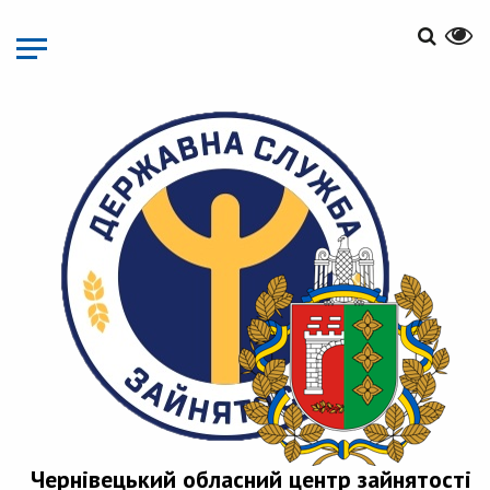
Перейти
до
основного
матеріалу
Чернівецький обласний центр зайнятості