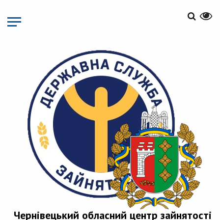
Перейти
до
основного
матеріалу
Чернівецький обласний центр зайнятості