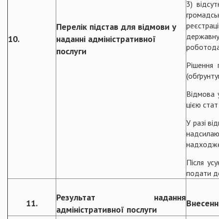
3) відсу
громадсь
реєстраці
Перелік підстав для відмови у
державну 
10.
наданні адміністративної
роботода
послуги
Рішення 
(обґрунту
Відмова 
цією стат
У разі ві
надсилаю
надходже
Після ус
подати д
Результат надання
11.
Внесенн
адміністративної послуги