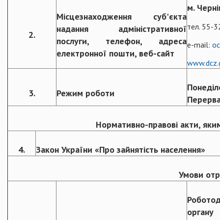
м. Черні
Місцезнаходження суб'єкта
тел. 55-3
надання адміністративної
2.
послуги, телефон, адреса
e-mail:
oc
електронної пошти, веб-сайт
www.dcz.
Понеділо
3.
Режим роботи
Перерва
Нормативно-правові акти, яки
4.
Закон України «Про зайнятість населення»
Умови отр
Роботод
органу 