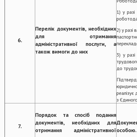
Роботода
1) у разі
роботодав
Перелік документів, необхідних
2) у разі
для отримання
паспортн
6.
адміністративної послуги, а
перекладо
також вимоги до них
3) у раз
трудового
до трудов
Підтверд
юридично
реалізує 
з Єдиного
Порядок та спосіб подання
документів, необхідних для
Докуме
7.
отримання адміністративної
особою.