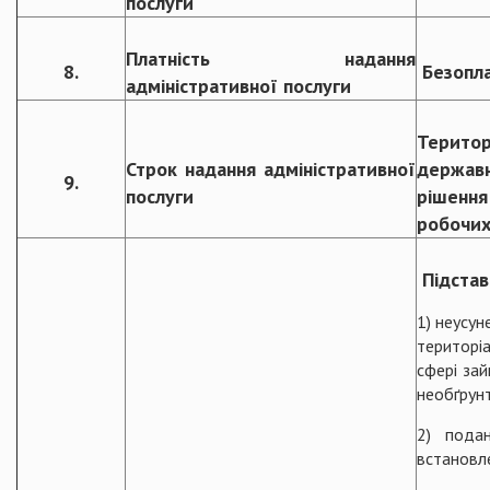
послуги
Платність надання
8.
Безопл
адміністративної послуги
Терито
Строк надання адміністративної
державн
9.
послуги
рішення
робочих
Підстав
1) неусун
територіа
сфері зай
необґрун
2) пода
встановле