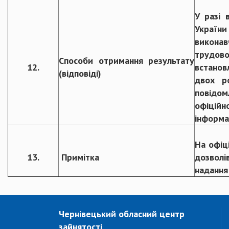
У разі 
України
виконав
трудово
Способи отримання результату
12.
встанов
(відповіді)
двох р
повідо
офіцій
інформа
На офіц
13.
Примітка
дозволі
надання
Чернівецький обласний центр
зайнятості