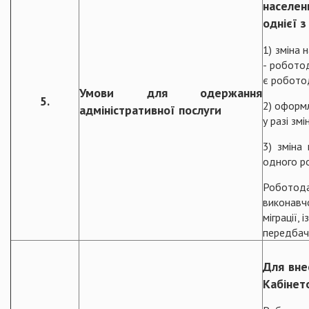
населен
однієї з
1) зміна 
- роботод
є робото
Умови для одержання
5.
2) оформл
адміністративної послуги
у разі зм
3) зміна
одного ро
Роботода
виконавч
міграції,
передбач
Для вне
Кабінето