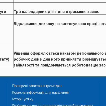
луги
Три календарних дні з дня отримання заяви.
Відкликання дозволу на застосування праці іноз
Рішення оформлюється наказом регіонального ц
тату)
робочих днів з дня його прийняття розміщуєтьс
зайнятості та повідомляється роботодавцю зас
Поширені запитання громадян
Корисна інформація для населення
Історії успіху
Роз'яснення щодо надання послуг роботодавцям