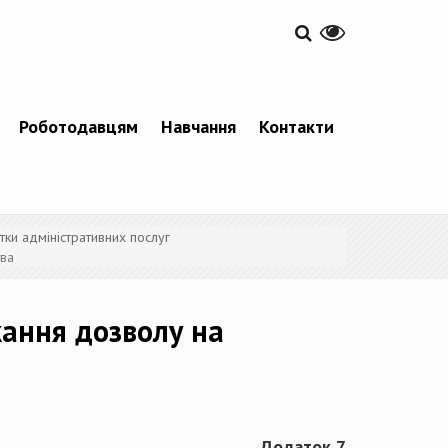
Роботодавцям
Навчання
Контакти
тки адміністративних послуг
тва
кання дозволу на
Додаток 7