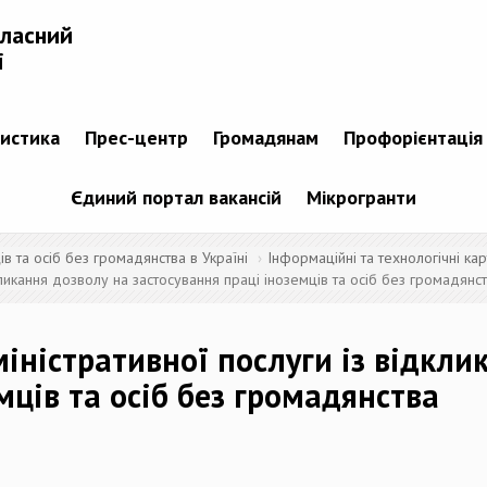
бласний
і
тистика
Прес-центр
Громадянам
Профорієнтація
Єдиний портал вакансій
Мікрогранти
 та осіб без громадянства в Україні
Інформаційні та технологічні кар
кликання дозволу на застосування праці іноземців та осіб без громадянс
іністративної послуги із відкли
мців та осіб без громадянства