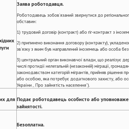
Заява роботодавця.
Роботодавець зобов’язаний звернутися до регіонального
обставин:
1) трудовий договір (контракт) або гіг-контракт з іно
хідних
2) припинено виконання договору (контракту), укладено
луги
зв’язку з яким був направлений іноземець або особа бе
3) центральний орган виконавчої влади, що реалізує держав
числі протидії нелегальній (незаконній) міграції, громад
законодавством категорій мігрантів, прийняв рішення п
або особою, яка потребує додаткового захисту, або ос
України „ Про зайнятість населення”).
них для
Подає роботодавець особисто або уповноваже
зайнятості.
Безоплатна.