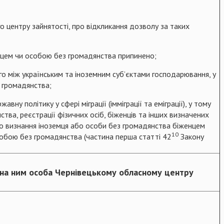
 центру зайнятості, про відкликання дозволу за таких
земцем чи особою без громадянства припинено;
го між українським та іноземним суб’єктами господарювання, у
з громадянства;
ну політику у сфері міграції (імміграції та еміграції), у тому
янства, реєстрації фізичних осіб, біженців та інших визначених
ро визнання іноземця або особи без громадянства біженцем
10
обою без громадянства (частина перша статті 42
Закону
на ним особа Чернівецькому обласному центру