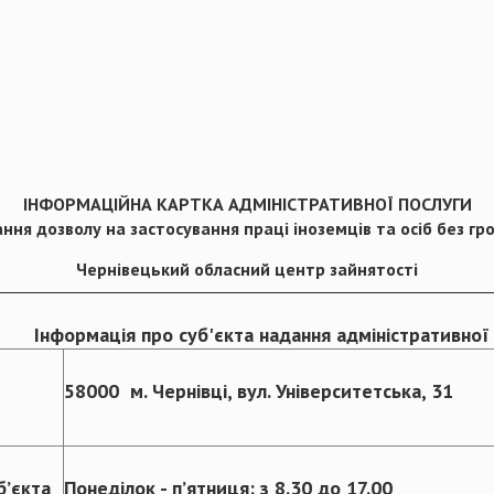
ІНФОРМАЦІЙНА КАРТКА АДМІНІСТРАТИВНОЇ ПОСЛУГИ
кання
дозволу на застосування праці іноземців та осіб без г
Чернівецький обласний центр зайнятості
Інформація про суб'єкта надання адміністративної
58000 м. Чернівці, вул. Університетська, 31
б’єкта
Понеділок - п’ятниця: з 8.30 до 17.00