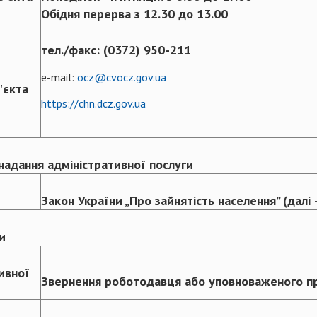
Обідня перерва з 12.30 до 13.00
тел./факс: (0372) 950-211
e-mail:
ocz@cvocz.gov.ua
'єкта
https://chn.dcz.gov.ua
надання адміністративної послуги
Закон України „Про зайнятість населення” (далі 
и
ивної
Звернення роботодавця або уповноваженого п