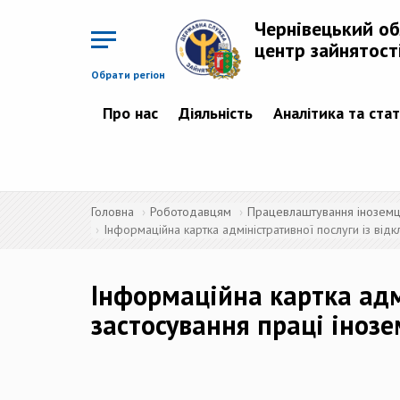
Перейти
до
Чернівецький о
основного
матеріалу
центр зайнятост
Обрати регіон
Про нас
Діяльність
Аналітика та ста
Головна
Роботодавцям
Працевлаштування іноземців
Інформаційна картка адміністративної послуги із від
Інформаційна картка адм
застосування праці інозе