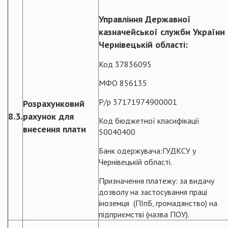
Управління Державної
казначейської служби Україн
Чернівецькій області:
Код 37836095
МФО 856135
Р/р 37171974900001
Розрахунковий
8.3.
рахунок для
Код бюджетної класифікації
внесення плати
50040400
Банк одержувача:ГУДКСУ у
Чернівецькій області.
Призначення платежу: за видачу
дозволу на застосування праці
іноземця (ПІпБ, громадянство) на
підприємстві (назва ПОУ).