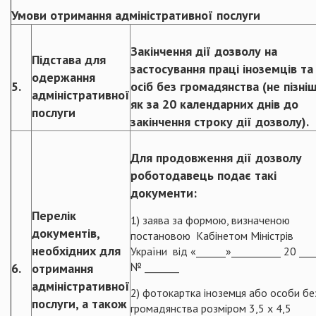
Умови отримання адміністративної послуги
Закінчення дії дозволу на
Підстава для
застосування праці іноземців та
одержання
5.
осіб без громадянства (не пізні
адміністративної
як за 20 календарних днів до
послуги
закінчення строку дії дозволу).
Для продовження дії дозволу
роботодавець подає такі
документи:
Перелік
1) заява за формою, визначеною
документів,
постановою Кабінетом Міністрів
необхідних для
України від «______»__________ 20 ____
№ _______
6.
отримання
адміністративної
2) фотокартка іноземця або особи бе
послуги, а також
громадянства розміром 3,5 x 4,5