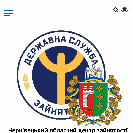
Перейти
до
основного
матеріалу
Чернівецький обласний центр зайнятості