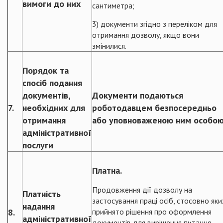
вимоги до них
сантиметра;
3) документи згідно з переліком для
отримання дозволу, якщо вони
змінилися.
Порядок та
спосіб подання
документів,
Документи подаються
7.
необхідних для
роботодавцем безпосередньо
отримання
або уповноваженою ним особою
адміністративної
послуги
Платна.
Продовження дії дозволу на
Платність
застосування праці осіб, стосовно яки
надання
8.
прийнято рішення про оформлення
адміністративної
документів для вирішення питання