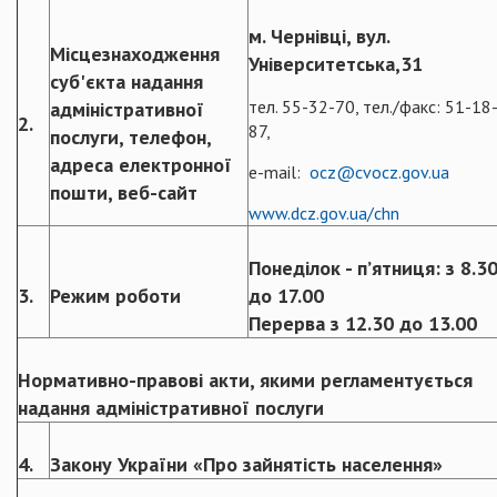
м. Чернівці, вул.
Місцезнаходження
Університетська,31
суб'єкта надання
тел. 55-32-70, тел./факс: 51-18
адміністративної
2.
87,
послуги, телефон,
адреса електронної
e-mail:
ocz@cvocz.gov.ua
пошти, веб-сайт
www.dcz.gov.ua/chn
Понеділок - п’ятниця: з 8.3
3.
Режим роботи
до 17.00
Перерва з 12.30 до 13.00
Нормативно-правові акти, якими регламентується
надання адміністративної послуги
4.
Закону України «Про зайнятість населення»