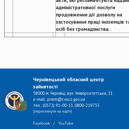
акти, які регламентують надан
адміністративної послуги
продовження дії дозволу на
застосування праці іноземців т
осіб без громадянства.
Чернівецький обласний центр
зайнятості
58000 м. Чернівці, вул. Університетська, 31
e-mail: priem@cvocz.gov.ua
тел.: (0372) 91-00-13, 0800-219733
(переглянути на карті)
Facebook
/
YouTube