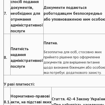
спосіб подання
документів,
Документи подаються
7.
необхідних для
роботодавцем безпосередньо
отримання
або уповноваженою ним особою
адміністративної
послуги
Платна.
Платність
Безоплатна для осіб, стосовно яких
надання
8.
прийнято рішення про оформлення
адміністративної
документів для вирішення питання
послуги
щодо визнання біженцем або особою
яка потребує додаткового захисту.
У разі платності:
Нормативно-правові
Стаття. 42-4 Закону Україн
8.1.
акти, на підставі яких
«Про зайнятість населення»