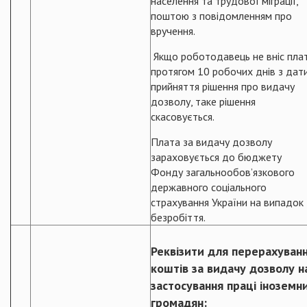
населення та трудової міграції,
поштою з повідомленням про
вручення.
Якщо роботодавець не вніс пла
протягом 10 робочих днів з дат
прийняття рішення про видачу
дозволу, таке рішення
скасовується.
Плата за видачу дозволу
зараховується до бюджету
Фонду загальнообов’язкового
державного соціального
страхування України на випадок
безробіття.
Реквізити для перерахуван
коштів
за видачу дозволу н
застосування праці іноземн
громадян: