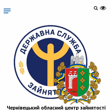
Перейти
до
основного
матеріалу
Чернівецький обласний центр зайнятості