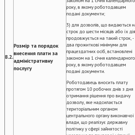
законом на 1 січня календарного
року, в якому роботодавцем
подані документи;
3) для дозволів, що видаються н
строк до шести місяців або їх ді
продовжується на такий строк, -
два прожиткові мінімуми для
Розмір та порядок
працездатних осіб, встановлені
внесення плати за
8.2.
законом на 1 січня календарного
адміністративну
року, в якому роботодавцем
послугу
подані документи.
Роботодавець вносить плату
протягом 10 робочих днів з дня
отримання рішення про видачу
дозволу, яке надсилається
територіальним органом
центрального органу виконавчої
влади, що реалізує державну
політику у сфері зайнятості