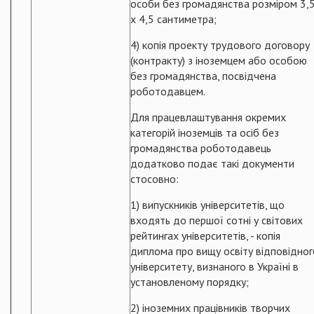
особи без громадянства розміром 3,
x 4,5 сантиметра;
4) копія проекту трудового договору
(контракту) з іноземцем або особою
без громадянства, посвідчена
роботодавцем.
Для працевлаштування окремих
категорій іноземців та осіб без
громадянства роботодавець
додатково подає такі документи
стосовно:
1) випускників університетів, що
входять до першої сотні у світових
рейтингах університетів, - копія
диплома про вищу освіту відповідног
університету, визнаного в Україні в
установленому порядку;
2) іноземних працівників творчих