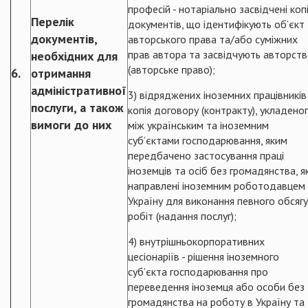
професій - нотаріально засвідчені копі
Перелік
документів, що ідентифікують об’єкт
документів,
авторського права та/або суміжних
прав автора та засвідчують авторст
необхідних для
(авторське право);
6.
отримання
адміністративної
3) відряджених іноземних працівників 
послуги, а також
копія договору (контракту), укладено
вимоги до них
між українським та іноземним
суб’єктами господарювання, яким
передбачено застосування праці
іноземців та осіб без громадянства, як
направлені іноземним роботодавцем
Україну для виконання певного обсягу
робіт (надання послуг);
4) внутрішньокорпоративних
цесіонаріїв - рішення іноземного
суб’єкта господарювання про
переведення іноземця або особи без
громадянства на роботу в Україну та