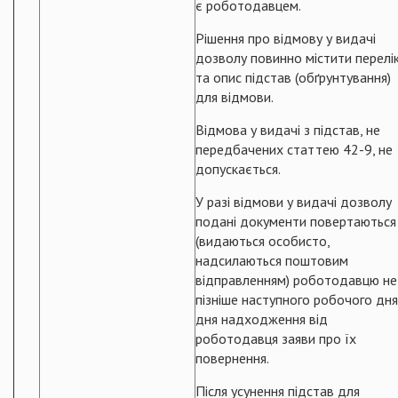
є роботодавцем.
Рішення про відмову у видачі
дозволу повинно містити перелі
та опис підстав (обґрунтування)
для відмови.
Відмова у видачі з підстав, не
передбачених статтею 42-9, не
допускається.
У разі відмови у видачі дозволу
подані документи повертаються
(видаються особисто,
надсилаються поштовим
відправленням) роботодавцю не
пізніше наступного робочого дня
дня надходження від
роботодавця заяви про їх
повернення.
Після усунення підстав для