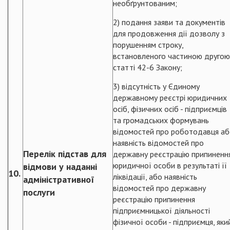
необґрунтованим;
2) подання заяви та документів
для продовження дії дозволу з
порушенням строку,
встановленого частиною другою
статті 42-6 Закону;
3) відсутність у Єдиному
державному реєстрі юридичних
осіб, фізичних осіб - підприємців
та громадських формувань
відомостей про роботодавця а
наявність відомостей про
Перелік підстав для
державну реєстрацію припиненн
юридичної особи в результаті її
відмови у наданні
10.
ліквідації, або наявність
адміністративної
відомостей про державну
послуги
реєстрацію припинення
підприємницької діяльності
фізичної особи - підприємця, яки