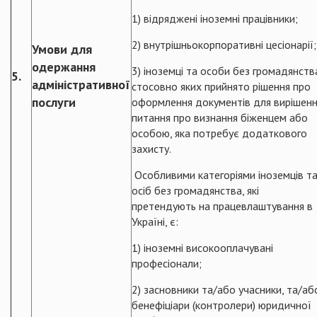
1) відряджені іноземні працівники;
2) внутрішньокорпоративні цесіонарії;
Умови для
одержання
3) іноземці та особи без громадянств
5.
адміністративної
стосовно яких прийнято рішення про
послуги
оформлення документів для вирішен
питання про визнання біженцем або
особою, яка потребує додаткового
захисту.
Особливими категоріями іноземців т
осіб без громадянства, які
претендують на працевлаштування в
Україні, є:
1) іноземні високооплачувані
професіонали;
2) засновники та/або учасники, та/аб
бенефіціари (контролери) юридичної