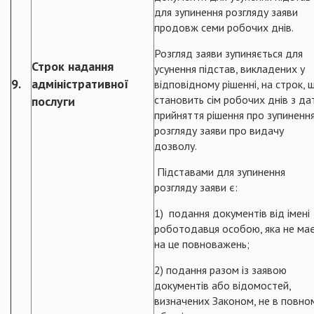
для зупинення розгляду заяви
продовж семи робочих днів.
Розгляд заяви зупиняється для
Строк надання
усунення підстав, викладених у
9.
адміністративної
відповідному рішенні, на строк, 
становить сім робочих днів з да
послуги
прийняття рішення про зупиненн
розгляду заяви про видачу
дозволу.
Підставами для зупинення
розгляду заяви є:
1) подання документів від імені
роботодавця особою, яка не ма
на це повноважень;
2) подання разом із заявою
документів або відомостей,
визначених Законом, не в повно