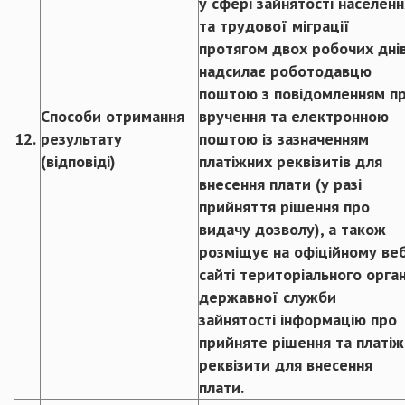
у сфері зайнятості населенн
та трудової міграції
протягом двох робочих дні
надсилає роботодавцю
поштою з повідомленням п
Способи отримання
вручення та електронною
12.
результату
поштою із зазначенням
(відповіді)
платіжних реквізитів для
внесення плати (у разі
прийняття рішення про
видачу дозволу), а також
розміщує на офіційному ве
сайті територіального орга
державної служби
зайнятості інформацію про
прийняте рішення та платіж
реквізити для внесення
плати.