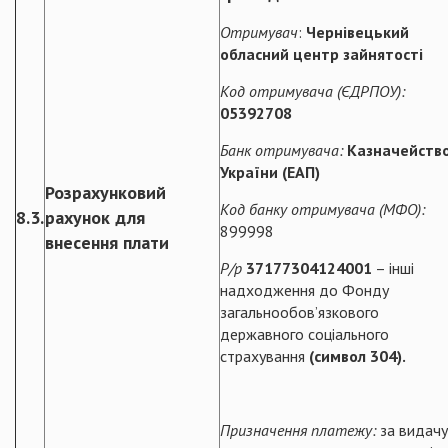
Отримувач
:
Чернівецький
обласний центр зайнятості
Код отримувача (ЄДРПОУ):
05392708
Банк отримувача:
Казначейств
України (ЕАП)
Розрахунковий
Код банку отримувача
(МФО):
8.3.
рахунок для
899998
внесення плати
Р/р
37177304124001
– інші
надходження до Фонду
загальнообов’язкового
державного соціального
страхування
(символ 304).
Призначення платежу:
за видачу