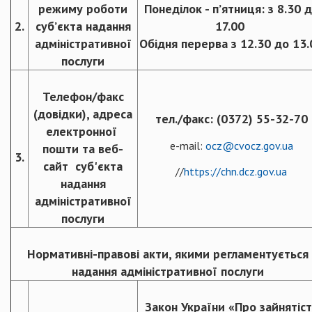
режиму роботи
Понеділок - п’ятниця: з 8.30 
2.
суб’єкта надання
17.00
адміністративної
Обідня перерва з 12.30 до 13.
послуги
Телефон/факс
(довідки), адреса
тел./факс: (0372) 55-32-70
електронної
e-mail:
ocz@cvocz.gov.ua
пошти та веб-
3.
сайт суб'єкта
//
https://chn.dcz.gov.ua
надання
адміністративної
послуги
Нормативні-правові акти, якими регламентується
надання адміністративної послуги
Закон України «Про зайнятіст