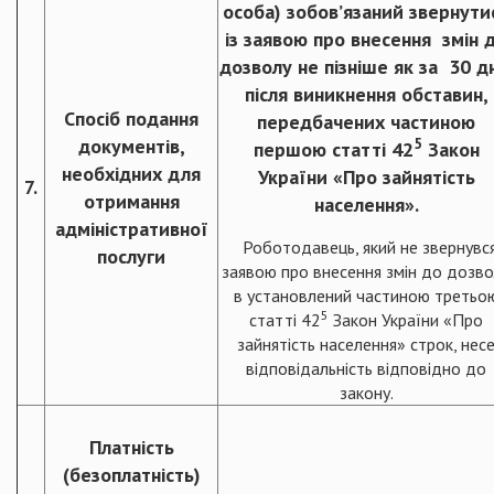
особа) зобов’язаний звернути
із заявою про внесення змін 
дозволу не пізніше як за 30 д
після виникнення обставин,
Спосіб подання
передбачених частиною
документів,
5
першою статті 42
Закон
необхідних для
України «Про зайнятість
7.
отримання
населення».
адміністративної
Роботодавець, який не звернувся
послуги
заявою про внесення змін до дозв
в установлений частиною третьо
5
статті 42
Закон України «Про
зайнятість населення» строк, нес
відповідальність відповідно до
закону.
Платність
(безоплатність)