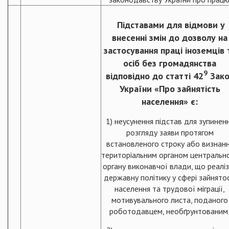
Підставами для відмови у
внесенні змін до дозволу на
застосування праці іноземців 
осіб без громадянства
9
відповідно до статті 42
Зако
України «Про зайнятість
населення» є:
1) неусунення підстав для зупинен
розгляду заяви протягом
встановленого строку або визнан
територіальним органом центральн
органу виконавчої влади, що реалі
державну політику у сфері зайнятос
населення та трудової міграції,
мотивувального листа, поданого
роботодавцем, необґрунтованим