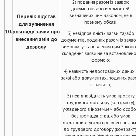
2) подання разом із заявою
документів або відомостей,
визначених цим Законом, не в
Перелік підстав
повному обсязі;
для зупинення
10.
розгляду заяви про
3) невідповідність заяви та/або
внесення змін до
документів, поданих разом із заяв
дозволу
вимогам, установленим цим Законо
складення заяви не за встановлен
формою;
4) наявність недостовірних даних 
заяві або документах, поданих ра
із заявою;
5) невідповідність умов проєкту
трудового договору (контракту),
укладеного з іноземцем або особ
без громадянства, або умов
додаткової угоди про внесення зм
до трудового договору (контракт
законодавству України про працю