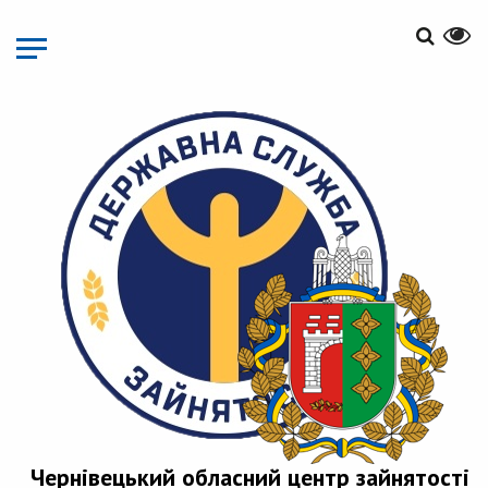
Перейти
до
основного
матеріалу
Чернівецький обласний центр зайнятості