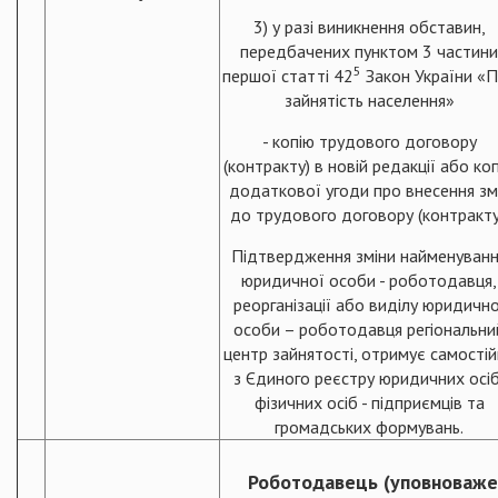
3) у разі виникнення обставин,
передбачених пунктом 3 частини
5
першої статті 42
Закон України «
зайнятість населення»
- копію трудового договору
(контракту) в новій редакції або ко
додаткової угоди про внесення зм
до трудового договору (контракту
Підтвердження зміни найменуван
юридичної особи - роботодавця,
реорганізації або виділу юридично
особи – роботодавця регіональни
центр зайнятості, отримує самості
з Єдиного реєстру юридичних осіб
фізичних осіб - підприємців та
громадських формувань.
Роботодавець (уповноваже