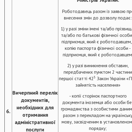
Роботодавець разом із заявою пр
внесення змін до дозволу подає:
1) у разі зміни імені та/або прізвищ
та/або по батькові фізичної особи
підприємця, який є роботодавцем,
копію паспорта фізичної особи -
підприємця, який є роботодавцем
2) у разі виникнення обставин,
передбачених пунктом 2 частини
5
першої статті 42
Закон України «
зайнятість населення»
Вичерпний перелік
- копії сторінок паспортного
документів,
документа іноземця або особи бе
необхідних для
громадянства з особистими дани
6.
отримання
разом з перекладом на українськ
адміністративної
мову, засвідченим в установлено
порядку;
послуги