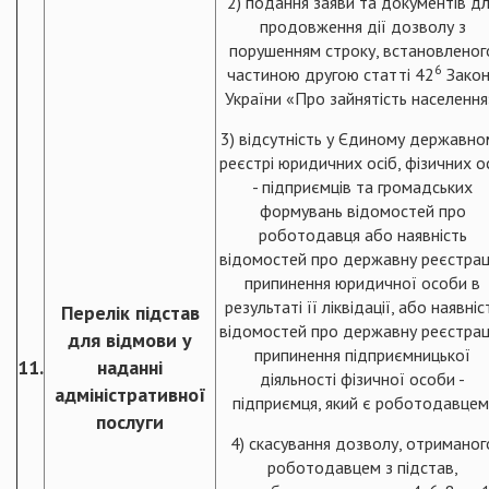
2) подання заяви та документів д
продовження дії дозволу з
порушенням строку, встановленог
6
частиною другою статті 42
Закон
України «Про зайнятість населення
3) відсутність у Єдиному державно
реєстрі юридичних осіб, фізичних о
- підприємців та громадських
формувань відомостей про
роботодавця або наявність
відомостей про державну реєстрац
припинення юридичної особи в
результаті її ліквідації, або наявніс
Перелік підстав
відомостей про державну реєстрац
для відмови у
припинення підприємницької
11.
наданні
діяльності фізичної особи -
адміністративної
підприємця, який є роботодавцем
послуги
4) скасування дозволу, отриманог
роботодавцем з підстав,