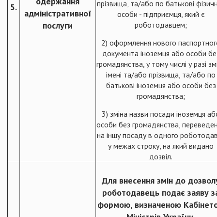
одержання
прізвища, та/або по батькові фізич
5.
адміністративної
особи - підприємця, який є
послуги
роботодавцем;
2) оформлення нового паспортног
документа іноземця або особи бе
громадянства, у тому числі у разі зм
імені та/або прізвища, та/або по
батькові іноземця або особи без
громадянства;
3) зміна назви посади іноземця аб
особи без громадянства, переведе
на іншу посаду в одного роботода
у межах строку, на який видано
дозвіл.
Для внесення змін до дозвол
роботодавець подає заяву з
формою, визначеною Кабінет
Міністрів України.