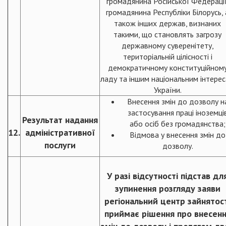
громадянина Російської Федерації
громадянина Республіки Білорусь, 
також інших держав, визнаних
такими, що становлять загрозу
державному суверенітету,
територіальній цілісності і
демократичному конституційном
ладу та іншим національним інтере
України.
Внесення змін до дозволу н
застосування праці іноземці
Результат надання
або осіб без громадянства;
12.
адміністративної
Відмова у внесення змін до
послуги
дозволу.
У разі відсутності підстав дл
зупинення розгляду заяви
регіональний центр зайнятос
приймає рішення про внесен