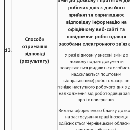
змін до дозволу і протягом дв
робочих днів з дня його
прийняття оприлюднює
відповідну інформацію на
офіційному веб-сайті та
повідомляє роботодавця
Способи
засобами електронного зв’язк
отримання
13.
відповіді
У разі відмови у внесені змін до
(результату)
дозволу подані документи
повертаються (видаються особист
надсилаються поштовим
відправленням) роботодавцю не
пізніше наступного робочого дня з 
надходження від роботодавця зая
про їх повернення.
Видача оформленого бланку дозво
на застосування праці іноземця
здійснюється Чернівецьким обласн
центром зайнятості.