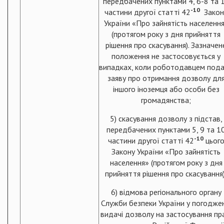
передбачених пунктами 4, 6-8 та 
-
10
частини другої статті 42
Закон
України «Про зайнятість населенн
(протягом року з дня прийняття
рішення про скасування).
Зазначен
положення не застосовується у
випадках, коли роботодавцем под
заяву про отримання дозволу дл
іншого іноземця або особи без
громадянства;
5) скасування дозволу з підстав,
передбачених пунктами 5, 9 та 1
-
10
частини другої статті 42
цьог
Закону України «Про зайнятість
населення» (протягом року з дня
прийняття рішення про скасування)
6) відмова регіонального органу
Служби безпеки України у погоджен
видачі дозволу на застосування пр